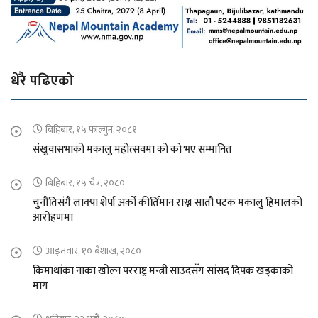
धेरै पढिएको
बिहिबार, १५ फाल्गुन, २०८१
संखुवासभाको मकालु महोत्सवमा को को भए सम्मानित
बिहिबार, १५ चैत्र, २०८०
चुनौतिसंगै लाक्पा शेर्पा अर्को कीर्तिमान राख्न सातौ पटक मकालु हिमालको
आरोहणमा
आइतवार, १० बैशाख, २०८०
किमाथांका नाका खोल्न परराष्ट्र मन्त्री साउदसँग सांसद दिपक खड्काको
माग