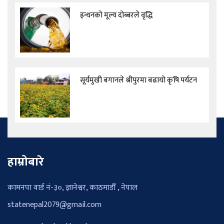
इन्धनको मूल्य दोब्बरले वृद्धि
सूर्यमुखी बगानले श्रीपुरमा बढायो कृषि पर्यटन
हाम्रोबारे
कामनपा वार्ड नं-३०, ज्ञानेश्वर, काठमाडौँ , नेपाल
statenepal2079@gmail.com