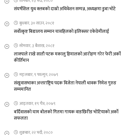
शनिबार, २३ भदौ, २०८०
संघर्षशिल युथ क्लबको दास्रो अधिवेशन सम्पन्न, अध्यक्षमा डुबा भोटे
बुधबार, ३० साउन, २०८१
सर्वोत्कृष्ट बिद्यालय सम्मान चावहिलको इलिक्सर एकेडेमीलाई
सोमवार, ३ बैशाख, २०८१
लाक्पाले राखे सातौ पटक मकालु हिमालको आरोहण गरेर फेरी अर्को
कीर्तिमान
मङ्लबार, ९ फाल्गुन, २०७९
संखुवासभाका अन्तराष्ट्रिय पदक विजेता नेपाली धावक निमेश गुरुङ
सम्ममानित
आइतवार, १९ चैत्र, २०७९
बर्दिवासको घाम बोलको गितमा गायक वाङछिरीङ भोटियाको अर्को
सफलता
शुक्रबार, २२ भदौ, २०८०