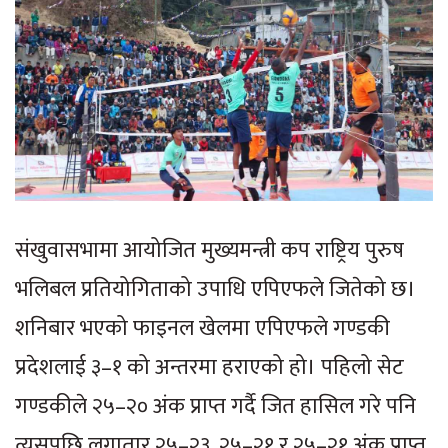
संखुवासभामा आयोजित मुख्यमन्त्री कप राष्ट्रिय पुरुष
भलिबल प्रतियोगिताको उपाधि एपिएफले जितेको छ।
शनिबार भएको फाइनल खेलमा एपिएफले गण्डकी
प्रदेशलाई ३–१ को अन्तरमा हराएको हो। पहिलो सेट
गण्डकीले २५–२० अंक प्राप्त गर्दै जित हासिल गरे पनि
त्यसपछि लगातार २५–२३, २५–२१ र २५–२१ अंक प्राप्त