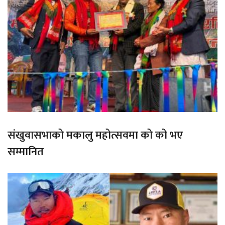
संखुवासभाको मकालु महोत्सवमा को को भए
सम्मानित