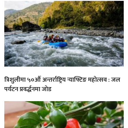
त्रिशुलीमा ५०औँ अन्तर्राष्ट्रिय र्‍याफ्टिङ महोत्सव : जल
पर्यटन प्रवर्द्धनमा जोड