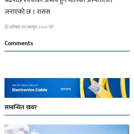
बढेपछि श्ययाको अभाव हुन थालेको अस्पतालले
जनाएको छ । रासस
शनिबार, १९ फाल्गुन, २०८० गते
Comments
सम्बन्धित खवर