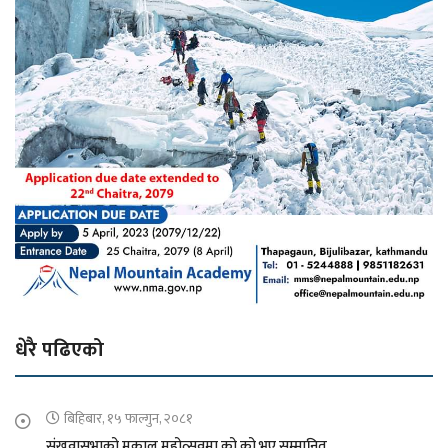
धेरै पढिएको
बिहिबार, १५ फाल्गुन, २०८१
संखुवासभाको मकालु महोत्सवमा को को भए सम्मानित