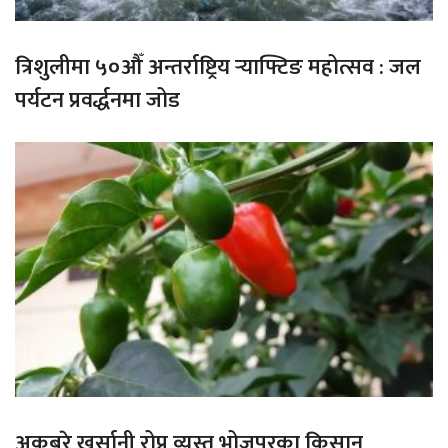
त्रिशुलीमा ५०औँ अन्तर्राष्ट्रिय र्‍याफ्टिङ महोत्सव : जल
पर्यटन प्रवर्द्धनमा जोड
अकबरे खुर्सानी रोप्न व्यस्त भोजपुरका किसान