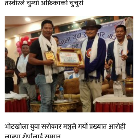
तस्वीरले चुम्यो अफ्रिकाको चुचुरो
भोटखोला युवा सरोकार मञ्चले गर्यो प्रख्यात आरोही
लाक्पा शेर्पालाई सम्मान