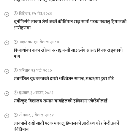
बिहिबार, १५ चैत्र, २०८०
चुनौतिसंगै लाक्पा शेर्पा अर्को कीर्तिमान राख्न सातौ पटक मकालु हिमालको
आरोहणमा
आइतवार, १० बैशाख, २०८०
किमाथांका नाका खोल्न परराष्ट्र मन्त्री साउदसँग सांसद दिपक खड्काको
माग
शनिबार, २३ भदौ, २०८०
संघर्षशिल युथ क्लबको दास्रो अधिवेशन सम्पन्न, अध्यक्षमा डुबा भोटे
बुधबार, ३० साउन, २०८१
सर्वोत्कृष्ट बिद्यालय सम्मान चावहिलको इलिक्सर एकेडेमीलाई
सोमवार, ३ बैशाख, २०८१
लाक्पाले राखे सातौ पटक मकालु हिमालको आरोहण गरेर फेरी अर्को
कीर्तिमान