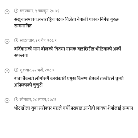
मङ्लबार, ९ फाल्गुन, २०७९
संखुवासभाका अन्तराष्ट्रिय पदक विजेता नेपाली धावक निमेश गुरुङ
सम्ममानित
आइतवार, १९ चैत्र, २०७९
बर्दिवासको घाम बोलको गितमा गायक वाङछिरीङ भोटियाको अर्को
सफलता
शुक्रबार, २२ भदौ, २०८०
राबा बैकको लोगोसंगै कार्यकारी प्रमुख किरण श्रेष्ठको तस्वीरले चुम्यो
अफ्रिकाको चुचुरो
सोमवार, २८ साउन, २०८१
भोटखोला युवा सरोकार मञ्चले गर्यो प्रख्यात आरोही लाक्पा शेर्पालाई सम्मान