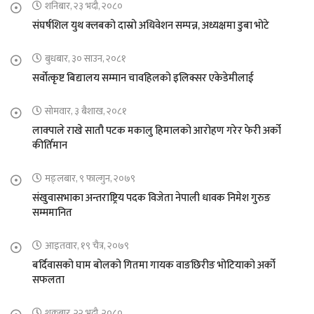
शनिबार, २३ भदौ, २०८०
संघर्षशिल युथ क्लबको दास्रो अधिवेशन सम्पन्न, अध्यक्षमा डुबा भोटे
बुधबार, ३० साउन, २०८१
सर्वोत्कृष्ट बिद्यालय सम्मान चावहिलको इलिक्सर एकेडेमीलाई
सोमवार, ३ बैशाख, २०८१
लाक्पाले राखे सातौ पटक मकालु हिमालको आरोहण गरेर फेरी अर्को
कीर्तिमान
मङ्लबार, ९ फाल्गुन, २०७९
संखुवासभाका अन्तराष्ट्रिय पदक विजेता नेपाली धावक निमेश गुरुङ
सम्ममानित
आइतवार, १९ चैत्र, २०७९
बर्दिवासको घाम बोलको गितमा गायक वाङछिरीङ भोटियाको अर्को
सफलता
शुक्रबार, २२ भदौ, २०८०