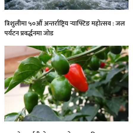
त्रिशुलीमा ५०औँ अन्तर्राष्ट्रिय र्‍याफ्टिङ महोत्सव : जल
पर्यटन प्रवर्द्धनमा जोड