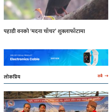
पहाडी वनको ‘मदना चाँचर’ शुक्लाफाँटामा
लोकप्रिय
सबै