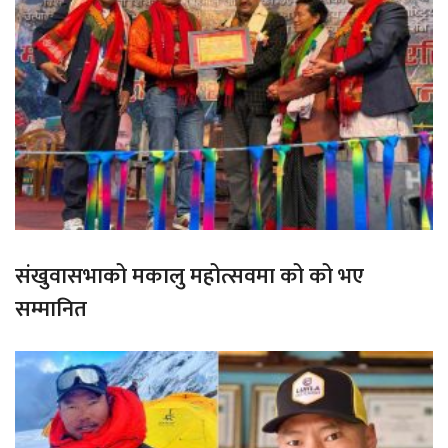
संखुवासभाको मकालु महोत्सवमा को को भए
सम्मानित