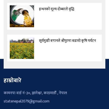
इन्धनको मूल्य दोब्बरले वृद्धि
सूर्यमुखी बगानले श्रीपुरमा बढायो कृषि पर्यटन
हाम्रोबारे
कामनपा वार्ड नं-३०, ज्ञानेश्वर, काठमाडौँ , नेपाल
statenepal2079@gmail.com