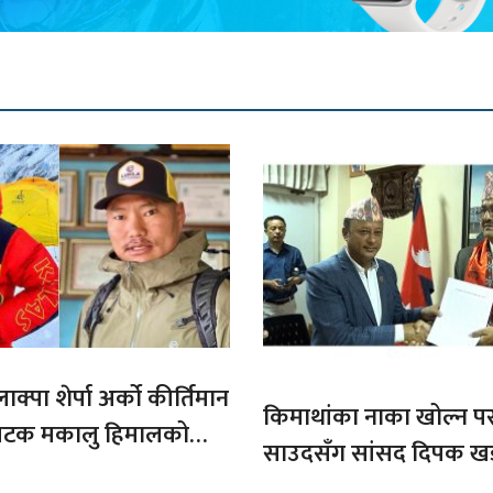
ाक्पा शेर्पा अर्को कीर्तिमान
किमाथांका नाका खोल्न परराष्
ौ पटक मकालु हिमालको
साउदसँग सांसद दिपक ख
माग