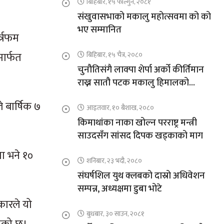
बिहिबार, १५ फाल्गुन, २०८१
संखुवासभाको मकालु महोत्सवमा को को
भए सम्मानित
त्रफम
मार्फत
बिहिबार, १५ चैत्र, २०८०
चुनौतिसंगै लाक्पा शेर्पा अर्को कीर्तिमान
राख्न सातौ पटक मकालु हिमालको
आरोहणमा
 बार्षिक ७
आइतवार, १० बैशाख, २०८०
किमाथांका नाका खोल्न परराष्ट्र मन्त्री
साउदसँग सांसद दिपक खड्काको माग
मा भने १०
शनिबार, २३ भदौ, २०८०
संघर्षशिल युथ क्लबको दास्रो अधिवेशन
सम्पन्न, अध्यक्षमा डुबा भोटे
कारले यो
बुधबार, ३० साउन, २०८१