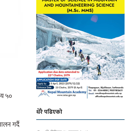
सय ५०
धेरै पढिएको
ालन गर्दै