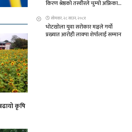
किरण श्रेष्ठको तस्वीरले चुम्यो अफ्रिकाको
चुचुरो
सोमवार, २८ साउन, २०८१
भोटखोला युवा सरोकार मञ्चले गर्यो
प्रख्यात आरोही लाक्पा शेर्पालाई सम्मान
 बढायो कृषि