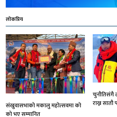
लोकप्रिय
चुनौतिसंगै ल
राख्न सात
संखुवासभाको मकालु महोत्सवमा को
आरोहणमा
को भए सम्मानित