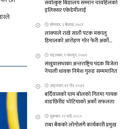
खेको छ।
सर्वोत्कृष्ट बिद्यालय सम्मान चावहिलको
इलिक्सर एकेडेमीलाई
ारले
सोमवार, ३ बैशाख, २०८१
लाक्पाले राखे सातौ पटक मकालु
हिमालको आरोहण गरेर फेरी अर्को
कीर्तिमान
मङ्लबार, ९ फाल्गुन, २०७९
संखुवासभाका अन्तराष्ट्रिय पदक विजेता
नेपाली धावक निमेश गुरुङ सम्ममानित
आइतवार, १९ चैत्र, २०७९
बर्दिवासको घाम बोलको गितमा गायक
वाङछिरीङ भोटियाको अर्को सफलता
शुक्रबार, २२ भदौ, २०८०
राबा बैकको लोगोसंगै कार्यकारी प्रमुख