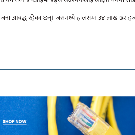
 विपन्न वर्ग तथा एचआइभी एड्स संक्रमिकलाई लक्षित वर्गमा रा
 ७ जना आवद्ध रहेका छन्। जसमध्ये हालसम्म ३४ लाख ७२ हज