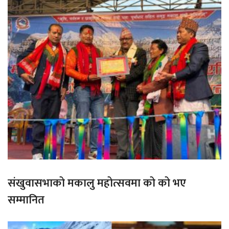
संखुवासभाको मकालु महोत्सवमा को को भए
सम्मानित