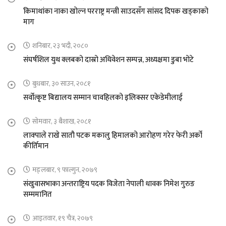
किमाथांका नाका खोल्न परराष्ट्र मन्त्री साउदसँग सांसद दिपक खड्काको
माग
शनिबार, २३ भदौ, २०८०
संघर्षशिल युथ क्लबको दास्रो अधिवेशन सम्पन्न, अध्यक्षमा डुबा भोटे
बुधबार, ३० साउन, २०८१
सर्वोत्कृष्ट बिद्यालय सम्मान चावहिलको इलिक्सर एकेडेमीलाई
सोमवार, ३ बैशाख, २०८१
लाक्पाले राखे सातौ पटक मकालु हिमालको आरोहण गरेर फेरी अर्को
कीर्तिमान
मङ्लबार, ९ फाल्गुन, २०७९
संखुवासभाका अन्तराष्ट्रिय पदक विजेता नेपाली धावक निमेश गुरुङ
सम्ममानित
आइतवार, १९ चैत्र, २०७९