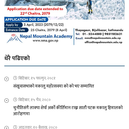
धेरै पढिएको
बिहिबार, १५ फाल्गुन, २०८१
संखुवासभाको मकालु महोत्सवमा को को भए सम्मानित
बिहिबार, १५ चैत्र, २०८०
चुनौतिसंगै लाक्पा शेर्पा अर्को कीर्तिमान राख्न सातौ पटक मकालु हिमालको
आरोहणमा
आइतवार, १० बैशाख, २०८०