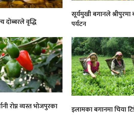
सूर्यमुखी बगानले श्रीपुरमा
य दोब्बरले वृद्धि
पर्यटन
ानी रोप्न व्यस्त भोजपुरका
इलामका बगानमा चिया टिप्