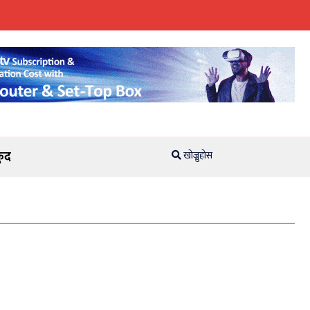
ुद
खोज्नुहोस