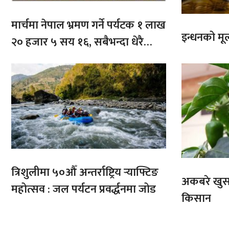
मार्चमा नेपाल भ्रमण गर्ने पर्यटक १ लाख
इन्धनको मूल्
२० हजार ५ सय १६, सबैभन्दा धेरै
भारतबाट
त्रिशुलीमा ५०औँ अन्तर्राष्ट्रिय र्‍याफ्टिङ
अकबरे खुर्स
महोत्सव : जल पर्यटन प्रवर्द्धनमा जोड
किसान