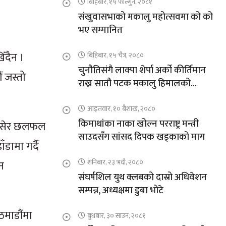
बिहिबार, १५ फाल्गुन, २०८१
संखुवासभाको मकालु महोत्सवमा को को
भए सम्मानित
िँदैन ।
बिहिबार, १५ चैत्र, २०८०
चुनौतिसंगै लाक्पा शेर्पा अर्को कीर्तिमान
 जस्तो
राख्न सातौ पटक मकालु हिमालको
आरोहणमा
आइतवार, १० बैशाख, २०८०
किमाथांका नाका खोल्न परराष्ट्र मन्त्री
यर बसेर छलफल
साउदसँग सांसद दिपक खड्काको माग
डामा गर्दै
शनिबार, २३ भदौ, २०८०
न
संघर्षशिल युथ क्लबको दास्रो अधिवेशन
सम्पन्न, अध्यक्षमा डुबा भोटे
ठमाडौंमा
बुधबार, ३० साउन, २०८१