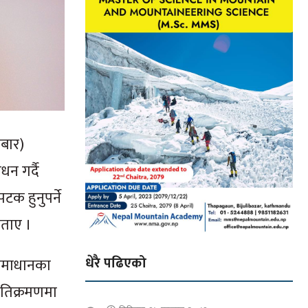
मबार)
न गर्दै
क हुनुपर्ने
ताए ।
धेरै पढिएको
 समाधानका
अतिक्रमणमा