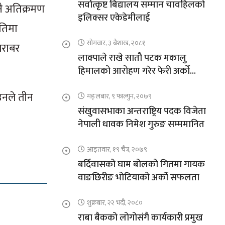
सर्वोत्कृष्ट बिद्यालय सम्मान चावहिलको
ै अतिक्रमण
इलिक्सर एकेडेमीलाई
जतिमा
सोमवार, ३ बैशाख, २०८१
बराबर
लाक्पाले राखे सातौ पटक मकालु
हिमालको आरोहण गरेर फेरी अर्को
कीर्तिमान
 उनले तीन
मङ्लबार, ९ फाल्गुन, २०७९
संखुवासभाका अन्तराष्ट्रिय पदक विजेता
नेपाली धावक निमेश गुरुङ सम्ममानित
आइतवार, १९ चैत्र, २०७९
बर्दिवासको घाम बोलको गितमा गायक
वाङछिरीङ भोटियाको अर्को सफलता
शुक्रबार, २२ भदौ, २०८०
राबा बैकको लोगोसंगै कार्यकारी प्रमुख