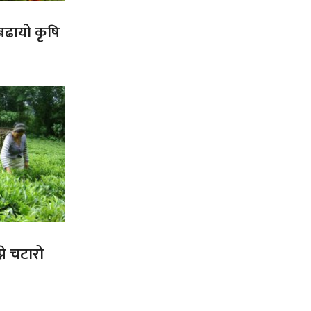
 बढायो कृषि
ने चटारो