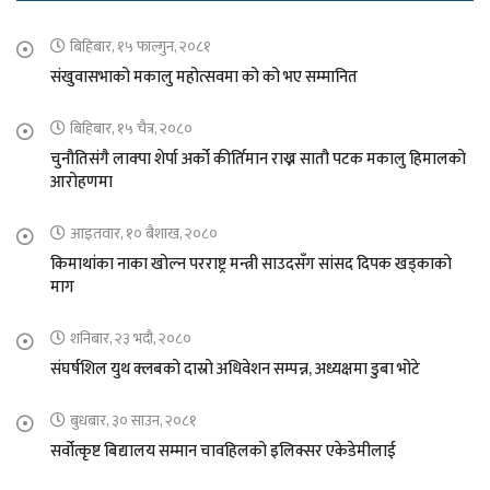
बिहिबार, १५ फाल्गुन, २०८१
संखुवासभाको मकालु महोत्सवमा को को भए सम्मानित
बिहिबार, १५ चैत्र, २०८०
चुनौतिसंगै लाक्पा शेर्पा अर्को कीर्तिमान राख्न सातौ पटक मकालु हिमालको
आरोहणमा
आइतवार, १० बैशाख, २०८०
किमाथांका नाका खोल्न परराष्ट्र मन्त्री साउदसँग सांसद दिपक खड्काको
माग
शनिबार, २३ भदौ, २०८०
संघर्षशिल युथ क्लबको दास्रो अधिवेशन सम्पन्न, अध्यक्षमा डुबा भोटे
बुधबार, ३० साउन, २०८१
सर्वोत्कृष्ट बिद्यालय सम्मान चावहिलको इलिक्सर एकेडेमीलाई