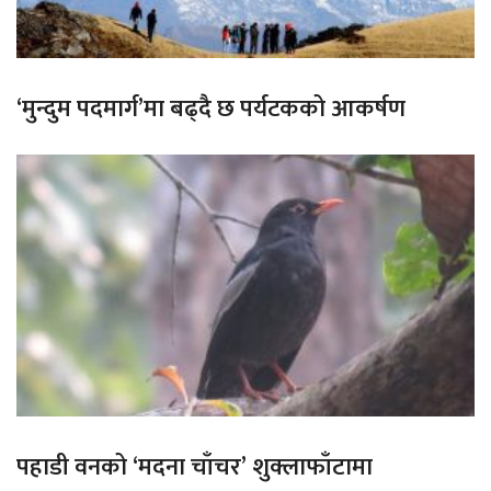
‘मुन्दुम पदमार्ग’मा बढ्दै छ पर्यटकको आकर्षण
पहाडी वनको ‘मदना चाँचर’ शुक्लाफाँटामा