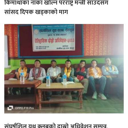
किमाथांका नाका खोल्न परराष्ट्र मन्त्री साउदसँग
सांसद दिपक खड्काको माग
संघर्षशिल युथ क्लबको दास्रो अधिवेशन सम्पन्न,