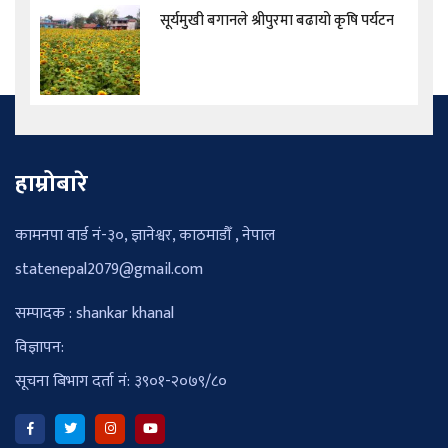
सूर्यमुखी बगानले श्रीपुरमा बढायो कृषि पर्यटन
हाम्रोबारे
कामनपा वार्ड नं-३०, ज्ञानेश्वर, काठमाडौँ , नेपाल
statenepal2079@gmail.com
सम्पादक : shankar khanal
विज्ञापन:
सूचना बिभाग दर्ता नं: ३९०१-२०७९/८०