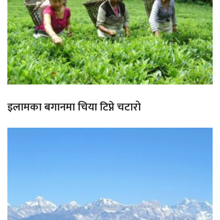
इलामका बगानमा चिया टिप्ने चटारो