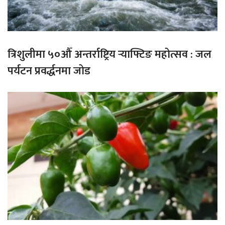
त्रिशुलीमा ५०औँ अन्तर्राष्ट्रिय र्‍याफ्टिङ महोत्सव : जल
पर्यटन प्रवर्द्धनमा जोड