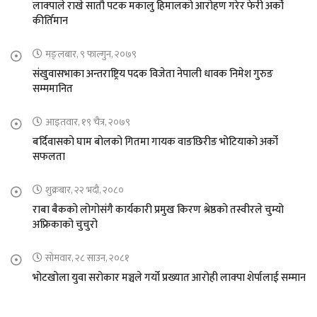
लाक्पाले राखे सातौ पटक मकालु हिमालको आरोहण गरेर फेरी अर्को
कीर्तिमान
मङ्लबार, ९ फाल्गुन, २०७९
संखुवासभाका अन्तराष्ट्रिय पदक विजेता नेपाली धावक निमेश गुरुङ
सम्ममानित
आइतवार, १९ चैत्र, २०७९
बर्दिवासको घाम बोलको गितमा गायक वाङछिरीङ भोटियाको अर्को
सफलता
शुक्रबार, २२ भदौ, २०८०
राबा बैकको लोगोसंगै कार्यकारी प्रमुख किरण श्रेष्ठको तस्वीरले चुम्यो
अफ्रिकाको चुचुरो
सोमवार, २८ साउन, २०८१
भोटखोला युवा सरोकार मञ्चले गर्यो प्रख्यात आरोही लाक्पा शेर्पालाई सम्मान