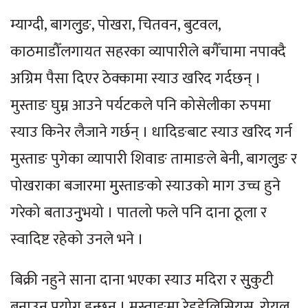
म्याग्दी, बागलुुङ, पोखरा, चितवन, बुटवल,
काठमाडौँलगायत सहरका व्यापारीले बगैँचामा नपाक्दै
अग्रिम पैसा दिएर ठेक्कामा स्याउ खरिद गर्दछन् ।
मुस्ताङ घुम्न आउने पर्यटकले पनि कोसेलीका रुपमा
स्याउ किनेर लैजाने गर्छन् । धादिङबाट स्याउ खरिद गर्न
मुस्ताङ पुगेका व्यापारी शिवाङ तामाङले बेनी, बागलुुङ र
पोखराका बजारमा मुुस्ताङको स्याउको माग उच्च हुने
गरेको बताउनुुभयो । पातलो फले पनि दाना ठूला र
स्वादिष्ट रहेको उनले भने ।
बिक्री नहुने साना दाना भएका स्याउ मदिरा र सुुकुटी
बनाउन प्रयोग हुन्छन् । मुस्ताङमा रेडडेलिसियस, रोयल