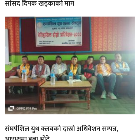
सांसद दिपक खड्काको माग
संघर्षशिल युथ क्लबको दास्रो अधिवेशन सम्पन्न,
अध्यक्षमा डुबा भोटे