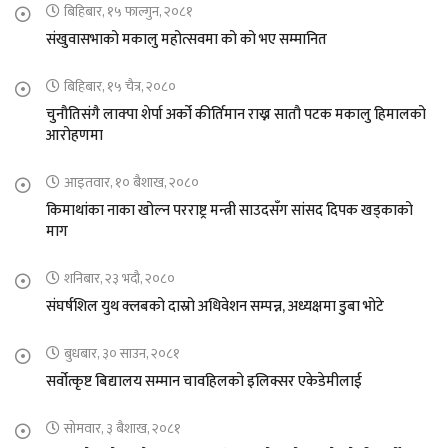
बिहिबार, १५ फाल्गुन, २०८१
संखुवासभाको मकालु महोत्सवमा को को भए सम्मानित
बिहिबार, १५ चैत्र, २०८०
चुनौतिसंगै लाक्पा शेर्पा अर्को कीर्तिमान राख्न सातौ पटक मकालु हिमालको
आरोहणमा
आइतवार, १० बैशाख, २०८०
किमाथांका नाका खोल्न परराष्ट्र मन्त्री साउदसँग सांसद दिपक खड्काको
माग
शनिबार, २३ भदौ, २०८०
संघर्षशिल युथ क्लबको दास्रो अधिवेशन सम्पन्न, अध्यक्षमा डुबा भोटे
बुधबार, ३० साउन, २०८१
सर्वोत्कृष्ट बिद्यालय सम्मान चावहिलको इलिक्सर एकेडेमीलाई
सोमवार, ३ बैशाख, २०८१