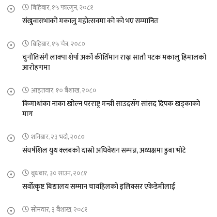
बिहिबार, १५ फाल्गुन, २०८१
संखुवासभाको मकालु महोत्सवमा को को भए सम्मानित
बिहिबार, १५ चैत्र, २०८०
चुनौतिसंगै लाक्पा शेर्पा अर्को कीर्तिमान राख्न सातौ पटक मकालु हिमालको
आरोहणमा
आइतवार, १० बैशाख, २०८०
किमाथांका नाका खोल्न परराष्ट्र मन्त्री साउदसँग सांसद दिपक खड्काको
माग
शनिबार, २३ भदौ, २०८०
संघर्षशिल युथ क्लबको दास्रो अधिवेशन सम्पन्न, अध्यक्षमा डुबा भोटे
बुधबार, ३० साउन, २०८१
सर्वोत्कृष्ट बिद्यालय सम्मान चावहिलको इलिक्सर एकेडेमीलाई
सोमवार, ३ बैशाख, २०८१