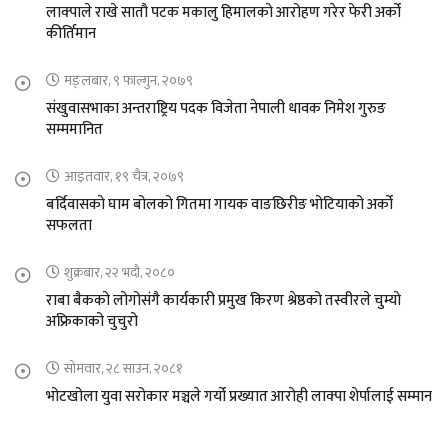
लाक्पाले राखे सातौ पटक मकालु हिमालको आरोहण गरेर फेरी अर्को
कीर्तिमान
मङ्लबार, ९ फाल्गुन, २०७९
संखुवासभाका अन्तराष्ट्रिय पदक विजेता नेपाली धावक निमेश गुरुङ
सम्ममानित
आइतवार, १९ चैत्र, २०७९
बर्दिवासको घाम बोलको गितमा गायक वाङछिरीङ भोटियाको अर्को
सफलता
शुक्रबार, २२ भदौ, २०८०
राबा बैकको लोगोसंगै कार्यकारी प्रमुख किरण श्रेष्ठको तस्वीरले चुम्यो
अफ्रिकाको चुचुरो
सोमवार, २८ साउन, २०८१
भोटखोला युवा सरोकार मञ्चले गर्यो प्रख्यात आरोही लाक्पा शेर्पालाई सम्मान