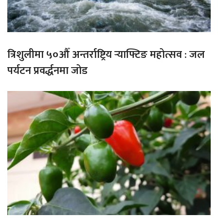
त्रिशुलीमा ५०औँ अन्तर्राष्ट्रिय र्‍याफ्टिङ महोत्सव : जल
पर्यटन प्रवर्द्धनमा जोड