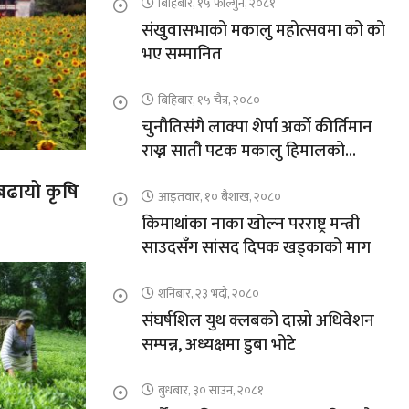
बिहिबार, १५ फाल्गुन, २०८१
संखुवासभाको मकालु महोत्सवमा को को
भए सम्मानित
बिहिबार, १५ चैत्र, २०८०
चुनौतिसंगै लाक्पा शेर्पा अर्को कीर्तिमान
राख्न सातौ पटक मकालु हिमालको
आरोहणमा
 बढायो कृषि
आइतवार, १० बैशाख, २०८०
किमाथांका नाका खोल्न परराष्ट्र मन्त्री
साउदसँग सांसद दिपक खड्काको माग
शनिबार, २३ भदौ, २०८०
संघर्षशिल युथ क्लबको दास्रो अधिवेशन
सम्पन्न, अध्यक्षमा डुबा भोटे
बुधबार, ३० साउन, २०८१