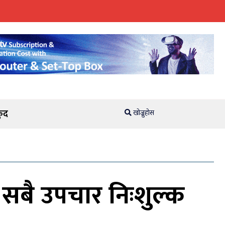
ुद
खोज्नुहोस
 सबै उपचार निःशुल्क