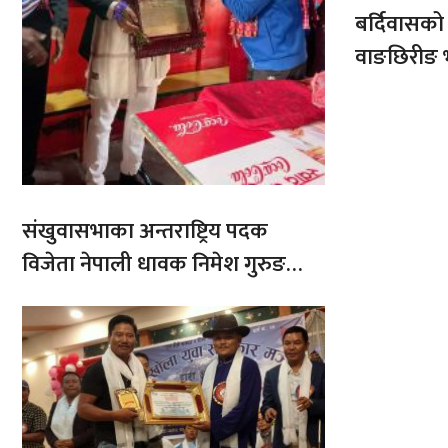
बर्दिवासक
वाङछिरीङ 
संखुवासभाका अन्तराष्ट्रिय पदक
विजेता नेपाली धावक निमेश गुरुङ
सम्ममानित