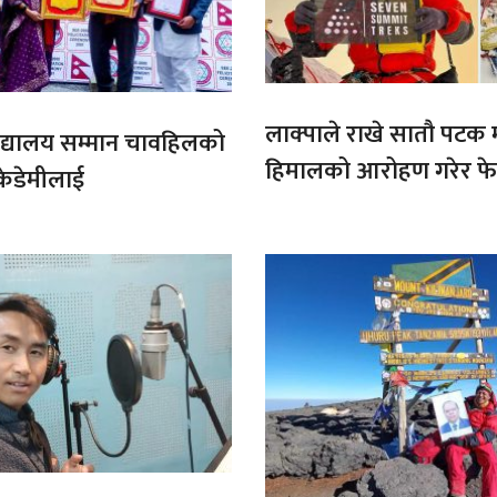
लाक्पाले राखे सातौ पटक
ट बिद्यालय सम्मान चावहिलको
हिमालको आरोहण गरेर फेर
केडेमीलाई
कीर्तिमान