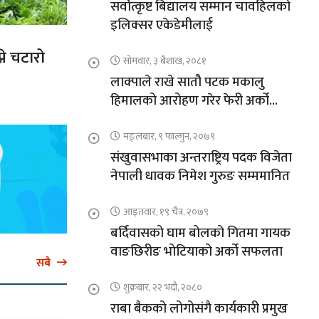
सर्वोत्कृष्ट बिद्यालय सम्मान चावहिलको
इलिक्सर एकेडेमीलाई
ने चटारो
सोमवार, ३ बैशाख, २०८१
लाक्पाले राखे सातौ पटक मकालु
हिमालको आरोहण गरेर फेरी अर्को
कीर्तिमान
मङ्लबार, ९ फाल्गुन, २०७९
संखुवासभाका अन्तराष्ट्रिय पदक विजेता
नेपाली धावक निमेश गुरुङ सम्ममानित
आइतवार, १९ चैत्र, २०७९
बर्दिवासको घाम बोलको गितमा गायक
वाङछिरीङ भोटियाको अर्को सफलता
सबै
शुक्रबार, २२ भदौ, २०८०
राबा बैकको लोगोसंगै कार्यकारी प्रमुख