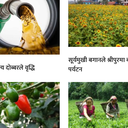
सूर्यमुखी बगानले श्रीपुरमा
य दोब्बरले वृद्धि
पर्यटन