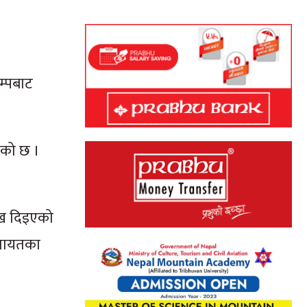
म्पबाट
एको छ ।
ाख दिइएको
ललगायतका