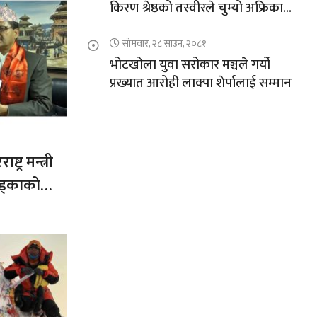
किरण श्रेष्ठको तस्वीरले चुम्यो अफ्रिकाको
चुचुरो
सोमवार, २८ साउन, २०८१
भोटखोला युवा सरोकार मञ्चले गर्यो
प्रख्यात आरोही लाक्पा शेर्पालाई सम्मान
ट्र मन्त्री
ड्काको