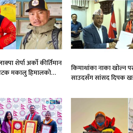
ाक्पा शेर्पा अर्को कीर्तिमान
किमाथांका नाका खोल्न परराष्
ौ पटक मकालु हिमालको
साउदसँग सांसद दिपक ख
माग