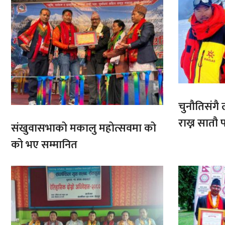
चुनौतिसंगै ल
राख्न सात
संखुवासभाको मकालु महोत्सवमा को
आरोहणमा
को भए सम्मानित