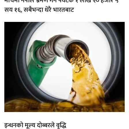
मार्चमा नेपाल भ्रमण गर्ने पर्यटक १ लाख २० हजार ५
सय १६, सबैभन्दा धेरै भारतबाट
इन्धनको मूल्य दोब्बरले वृद्धि