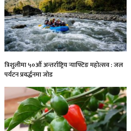
त्रिशुलीमा ५०औँ अन्तर्राष्ट्रिय र्‍याफ्टिङ महोत्सव : जल
पर्यटन प्रवर्द्धनमा जोड