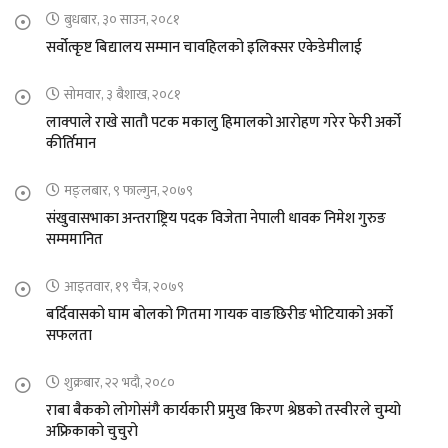
बुधबार, ३० साउन, २०८१
सर्वोत्कृष्ट बिद्यालय सम्मान चावहिलको इलिक्सर एकेडेमीलाई
सोमवार, ३ बैशाख, २०८१
लाक्पाले राखे सातौ पटक मकालु हिमालको आरोहण गरेर फेरी अर्को
कीर्तिमान
मङ्लबार, ९ फाल्गुन, २०७९
संखुवासभाका अन्तराष्ट्रिय पदक विजेता नेपाली धावक निमेश गुरुङ
सम्ममानित
आइतवार, १९ चैत्र, २०७९
बर्दिवासको घाम बोलको गितमा गायक वाङछिरीङ भोटियाको अर्को
सफलता
शुक्रबार, २२ भदौ, २०८०
राबा बैकको लोगोसंगै कार्यकारी प्रमुख किरण श्रेष्ठको तस्वीरले चुम्यो
अफ्रिकाको चुचुरो