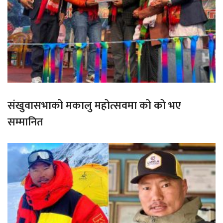
संखुवासभाको मकालु महोत्सवमा को को भए
सम्मानित