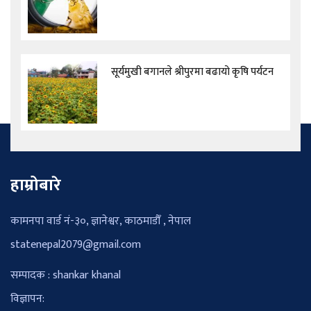
सूर्यमुखी बगानले श्रीपुरमा बढायो कृषि पर्यटन
हाम्रोबारे
कामनपा वार्ड नं-३०, ज्ञानेश्वर, काठमाडौँ , नेपाल
statenepal2079@gmail.com
सम्पादक : shankar khanal
विज्ञापन: