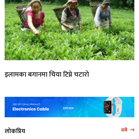
इलामका बगानमा चिया टिप्ने चटारो
लोकप्रिय
सबै