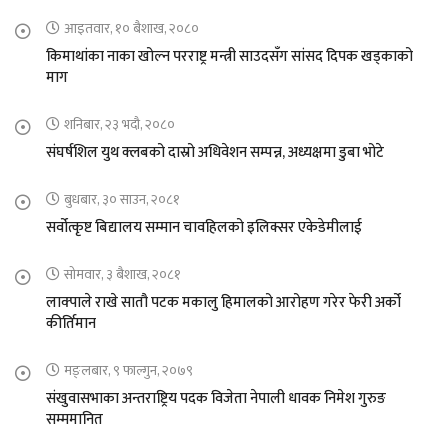
आइतवार, १० बैशाख, २०८०
किमाथांका नाका खोल्न परराष्ट्र मन्त्री साउदसँग सांसद दिपक खड्काको
माग
शनिबार, २३ भदौ, २०८०
संघर्षशिल युथ क्लबको दास्रो अधिवेशन सम्पन्न, अध्यक्षमा डुबा भोटे
बुधबार, ३० साउन, २०८१
सर्वोत्कृष्ट बिद्यालय सम्मान चावहिलको इलिक्सर एकेडेमीलाई
सोमवार, ३ बैशाख, २०८१
लाक्पाले राखे सातौ पटक मकालु हिमालको आरोहण गरेर फेरी अर्को
कीर्तिमान
मङ्लबार, ९ फाल्गुन, २०७९
संखुवासभाका अन्तराष्ट्रिय पदक विजेता नेपाली धावक निमेश गुरुङ
सम्ममानित