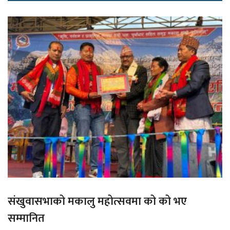
संखुवासभाको मकालु महोत्सवमा को को भए
सम्मानित