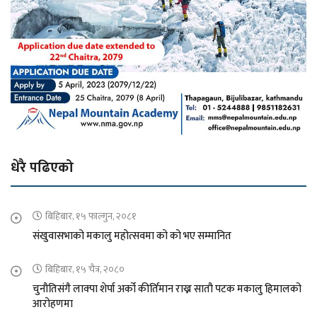
धेरै पढिएको
बिहिबार, १५ फाल्गुन, २०८१
संखुवासभाको मकालु महोत्सवमा को को भए सम्मानित
बिहिबार, १५ चैत्र, २०८०
चुनौतिसंगै लाक्पा शेर्पा अर्को कीर्तिमान राख्न सातौ पटक मकालु हिमालको
आरोहणमा