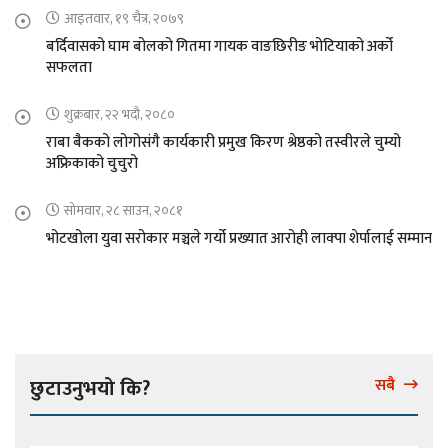
आइतवार, १९ चैत्र, २०७९
बर्दिवासको घाम बोलको गितमा गायक वाङछिरीङ भोटियाको अर्को
सफलता
शुक्रबार, २२ भदौ, २०८०
राबा बैकको लोगोसंगै कार्यकारी प्रमुख किरण श्रेष्ठको तस्वीरले चुम्यो
अफ्रिकाको चुचुरो
सोमवार, २८ साउन, २०८१
भोटखोला युवा सरोकार मञ्चले गर्यो प्रख्यात आरोही लाक्पा शेर्पालाई सम्मान
छुटाउनुभयो कि?
सबै