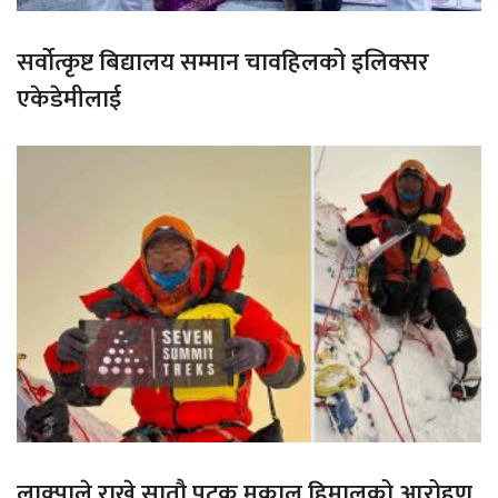
सर्वोत्कृष्ट बिद्यालय सम्मान चावहिलको इलिक्सर
एकेडेमीलाई
लाक्पाले राखे सातौ पटक मकालु हिमालको आरोहण