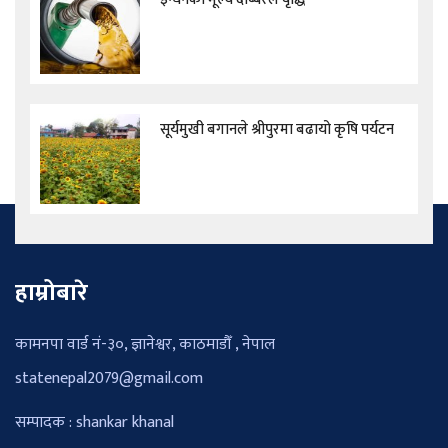
सूर्यमुखी बगानले श्रीपुरमा बढायो कृषि पर्यटन
हाम्रोबारे
कामनपा वार्ड नं-३०, ज्ञानेश्वर, काठमाडौँ , नेपाल
statenepal2079@gmail.com
सम्पादक : shankar khanal