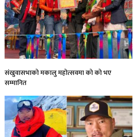
संखुवासभाको मकालु महोत्सवमा को को भए
सम्मानित