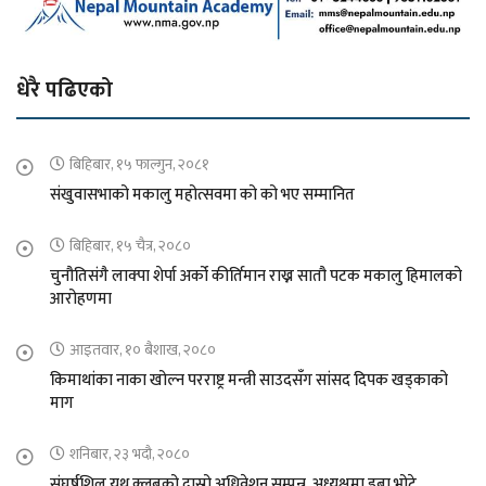
धेरै पढिएको
बिहिबार, १५ फाल्गुन, २०८१
संखुवासभाको मकालु महोत्सवमा को को भए सम्मानित
बिहिबार, १५ चैत्र, २०८०
चुनौतिसंगै लाक्पा शेर्पा अर्को कीर्तिमान राख्न सातौ पटक मकालु हिमालको
आरोहणमा
आइतवार, १० बैशाख, २०८०
किमाथांका नाका खोल्न परराष्ट्र मन्त्री साउदसँग सांसद दिपक खड्काको
माग
शनिबार, २३ भदौ, २०८०
संघर्षशिल युथ क्लबको दास्रो अधिवेशन सम्पन्न, अध्यक्षमा डुबा भोटे