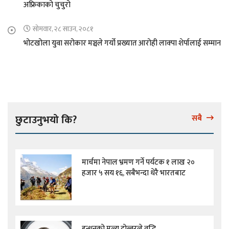
अफ्रिकाको चुचुरो
सोमवार, २८ साउन, २०८१
भोटखोला युवा सरोकार मञ्चले गर्यो प्रख्यात आरोही लाक्पा शेर्पालाई सम्मान
छुटाउनुभयो कि?
सबै
मार्चमा नेपाल भ्रमण गर्ने पर्यटक १ लाख २०
हजार ५ सय १६, सबैभन्दा धेरै भारतबाट
इन्धनको मूल्य दोब्बरले वृद्धि