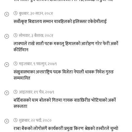
बुधबार, ३० साउन, २०८१
सर्वोत्कृष्ट बिद्यालय सम्मान चावहिलको इलिक्सर एकेडेमीलाई
सोमवार, ३ बैशाख, २०८१
लाक्पाले राखे सातौ पटक मकालु हिमालको आरोहण गरेर फेरी अर्को
कीर्तिमान
मङ्लबार, ९ फाल्गुन, २०७९
संखुवासभाका अन्तराष्ट्रिय पदक विजेता नेपाली धावक निमेश गुरुङ
सम्ममानित
आइतवार, १९ चैत्र, २०७९
बर्दिवासको घाम बोलको गितमा गायक वाङछिरीङ भोटियाको अर्को
सफलता
शुक्रबार, २२ भदौ, २०८०
राबा बैकको लोगोसंगै कार्यकारी प्रमुख किरण श्रेष्ठको तस्वीरले चुम्यो