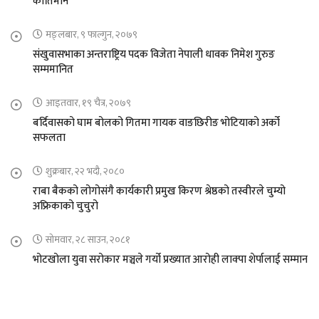
कीर्तिमान
मङ्लबार, ९ फाल्गुन, २०७९
संखुवासभाका अन्तराष्ट्रिय पदक विजेता नेपाली धावक निमेश गुरुङ
सम्ममानित
आइतवार, १९ चैत्र, २०७९
बर्दिवासको घाम बोलको गितमा गायक वाङछिरीङ भोटियाको अर्को
सफलता
शुक्रबार, २२ भदौ, २०८०
राबा बैकको लोगोसंगै कार्यकारी प्रमुख किरण श्रेष्ठको तस्वीरले चुम्यो
अफ्रिकाको चुचुरो
सोमवार, २८ साउन, २०८१
भोटखोला युवा सरोकार मञ्चले गर्यो प्रख्यात आरोही लाक्पा शेर्पालाई सम्मान