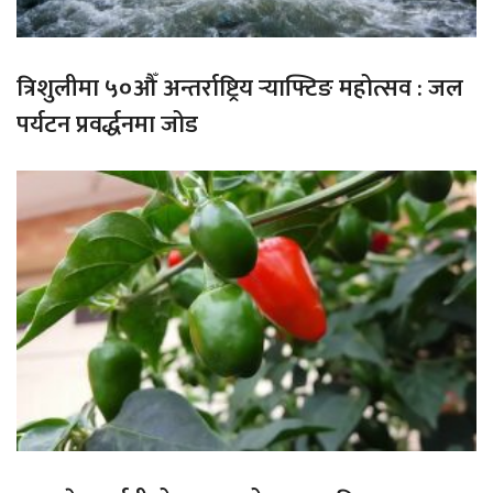
त्रिशुलीमा ५०औँ अन्तर्राष्ट्रिय र्‍याफ्टिङ महोत्सव : जल
पर्यटन प्रवर्द्धनमा जोड