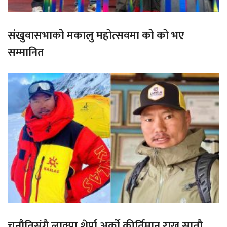
संखुवासभाको मकालु महोत्सवमा को को भए
सम्मानित
चुनौतिसंगै लाक्पा शेर्पा अर्को कीर्तिमान राख्न सातौ