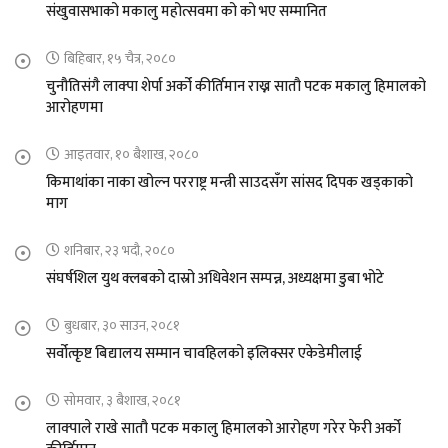
संखुवासभाको मकालु महोत्सवमा को को भए सम्मानित
बिहिबार, १५ चैत्र, २०८०
चुनौतिसंगै लाक्पा शेर्पा अर्को कीर्तिमान राख्न सातौ पटक मकालु हिमालको
आरोहणमा
आइतवार, १० बैशाख, २०८०
किमाथांका नाका खोल्न परराष्ट्र मन्त्री साउदसँग सांसद दिपक खड्काको
माग
शनिबार, २३ भदौ, २०८०
संघर्षशिल युथ क्लबको दास्रो अधिवेशन सम्पन्न, अध्यक्षमा डुबा भोटे
बुधबार, ३० साउन, २०८१
सर्वोत्कृष्ट बिद्यालय सम्मान चावहिलको इलिक्सर एकेडेमीलाई
सोमवार, ३ बैशाख, २०८१
लाक्पाले राखे सातौ पटक मकालु हिमालको आरोहण गरेर फेरी अर्को