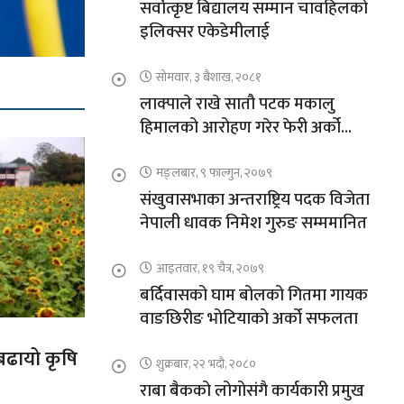
सर्वोत्कृष्ट बिद्यालय सम्मान चावहिलको
इलिक्सर एकेडेमीलाई
सोमवार, ३ बैशाख, २०८१
लाक्पाले राखे सातौ पटक मकालु
हिमालको आरोहण गरेर फेरी अर्को
कीर्तिमान
मङ्लबार, ९ फाल्गुन, २०७९
संखुवासभाका अन्तराष्ट्रिय पदक विजेता
नेपाली धावक निमेश गुरुङ सम्ममानित
आइतवार, १९ चैत्र, २०७९
बर्दिवासको घाम बोलको गितमा गायक
वाङछिरीङ भोटियाको अर्को सफलता
 बढायो कृषि
शुक्रबार, २२ भदौ, २०८०
राबा बैकको लोगोसंगै कार्यकारी प्रमुख