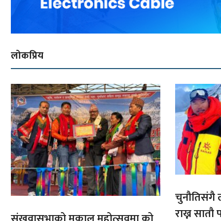
लोकप्रिय
चुनौतिसंगै ल
राख्न सात
संखुवासभाको मकालु महोत्सवमा को