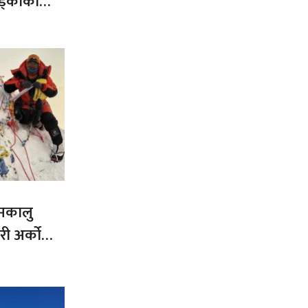
ड्काको
 मकालु
ी अर्को