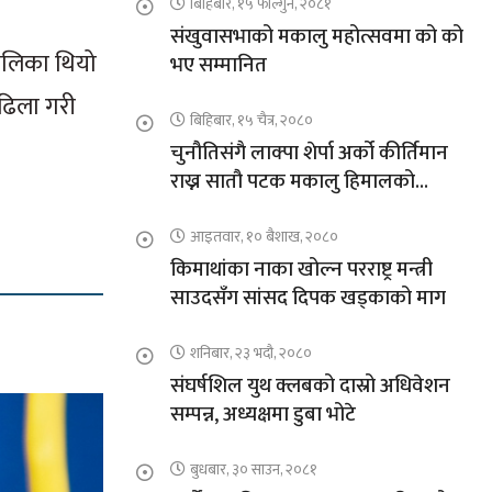
बिहिबार, १५ फाल्गुन, २०८१
संखुवासभाको मकालु महोत्सवमा को को
तालिका थियो
भए सम्मानित
 ढिला गरी
बिहिबार, १५ चैत्र, २०८०
चुनौतिसंगै लाक्पा शेर्पा अर्को कीर्तिमान
राख्न सातौ पटक मकालु हिमालको
आरोहणमा
आइतवार, १० बैशाख, २०८०
किमाथांका नाका खोल्न परराष्ट्र मन्त्री
साउदसँग सांसद दिपक खड्काको माग
शनिबार, २३ भदौ, २०८०
संघर्षशिल युथ क्लबको दास्रो अधिवेशन
सम्पन्न, अध्यक्षमा डुबा भोटे
बुधबार, ३० साउन, २०८१