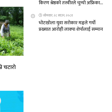
किरण श्रेष्ठको तस्वीरले चुम्यो अफ्रिकाको
चुचुरो
सोमवार, २८ साउन, २०८१
भोटखोला युवा सरोकार मञ्चले गर्यो
प्रख्यात आरोही लाक्पा शेर्पालाई सम्मान
ने चटारो