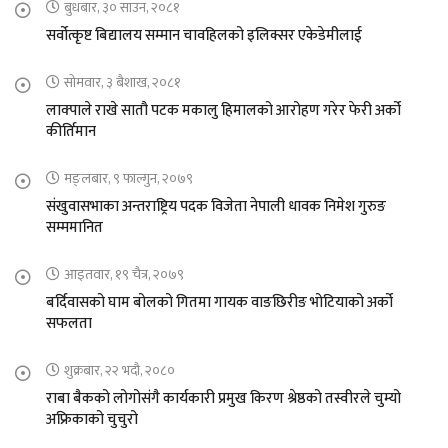
बुधबार, ३० साउन, २०८१
सर्वोत्कृष्ट बिद्यालय सम्मान चावहिलको इलिक्सर एकेडेमीलाई
सोमवार, ३ बैशाख, २०८१
लाक्पाले राखे सातौ पटक मकालु हिमालको आरोहण गरेर फेरी अर्को
कीर्तिमान
मङ्लबार, ९ फाल्गुन, २०७९
संखुवासभाका अन्तराष्ट्रिय पदक विजेता नेपाली धावक निमेश गुरुङ
सम्ममानित
आइतवार, १९ चैत्र, २०७९
बर्दिवासको घाम बोलको गितमा गायक वाङछिरीङ भोटियाको अर्को
सफलता
शुक्रबार, २२ भदौ, २०८०
राबा बैकको लोगोसंगै कार्यकारी प्रमुख किरण श्रेष्ठको तस्वीरले चुम्यो
अफ्रिकाको चुचुरो