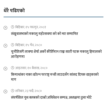
धेरै पढिएको
बिहिबार, १५ फाल्गुन, २०८१
संखुवासभाको मकालु महोत्सवमा को को भए सम्मानित
बिहिबार, १५ चैत्र, २०८०
चुनौतिसंगै लाक्पा शेर्पा अर्को कीर्तिमान राख्न सातौ पटक मकालु हिमालको
आरोहणमा
आइतवार, १० बैशाख, २०८०
किमाथांका नाका खोल्न परराष्ट्र मन्त्री साउदसँग सांसद दिपक खड्काको
माग
शनिबार, २३ भदौ, २०८०
संघर्षशिल युथ क्लबको दास्रो अधिवेशन सम्पन्न, अध्यक्षमा डुबा भोटे