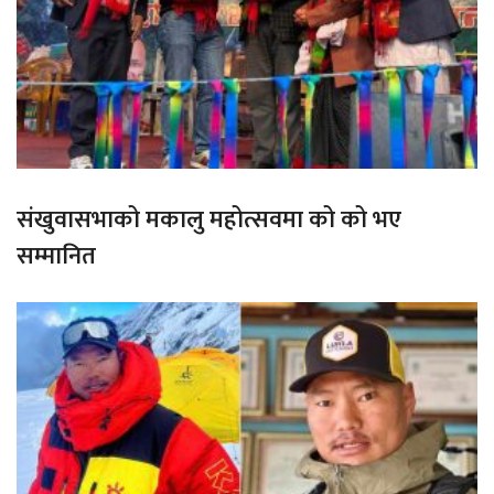
संखुवासभाको मकालु महोत्सवमा को को भए
सम्मानित