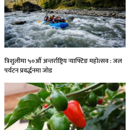
त्रिशुलीमा ५०औँ अन्तर्राष्ट्रिय र्‍याफ्टिङ महोत्सव : जल
पर्यटन प्रवर्द्धनमा जोड