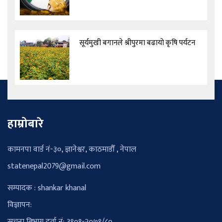
सूर्यमुखी बगानले श्रीपुरमा बढायो कृषि पर्यटन
हाम्रोबारे
कामनपा वार्ड नं-३०, ज्ञानेश्वर, काठमाडौँ , नेपाल
statenepal2079@gmail.com
सम्पादक : shankar khanal
विज्ञापन:
सूचना बिभाग दर्ता नं: ३९०१-२०७९/८०