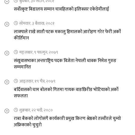
बुधबार, ३० साउन, २०८१
सर्वोत्कृष्ट बिद्यालय सम्मान चावहिलको इलिक्सर एकेडेमीलाई
सोमवार, ३ बैशाख, २०८१
लाक्पाले राखे सातौ पटक मकालु हिमालको आरोहण गरेर फेरी अर्को
कीर्तिमान
मङ्लबार, ९ फाल्गुन, २०७९
संखुवासभाका अन्तराष्ट्रिय पदक विजेता नेपाली धावक निमेश गुरुङ
सम्ममानित
आइतवार, १९ चैत्र, २०७९
बर्दिवासको घाम बोलको गितमा गायक वाङछिरीङ भोटियाको अर्को
सफलता
शुक्रबार, २२ भदौ, २०८०
राबा बैकको लोगोसंगै कार्यकारी प्रमुख किरण श्रेष्ठको तस्वीरले चुम्यो
अफ्रिकाको चुचुरो