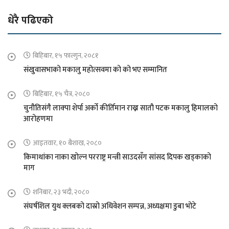
धेरै पढिएको
बिहिबार, १५ फाल्गुन, २०८१
संखुवासभाको मकालु महोत्सवमा को को भए सम्मानित
बिहिबार, १५ चैत्र, २०८०
चुनौतिसंगै लाक्पा शेर्पा अर्को कीर्तिमान राख्न सातौ पटक मकालु हिमालको
आरोहणमा
आइतवार, १० बैशाख, २०८०
किमाथांका नाका खोल्न परराष्ट्र मन्त्री साउदसँग सांसद दिपक खड्काको
माग
शनिबार, २३ भदौ, २०८०
संघर्षशिल युथ क्लबको दास्रो अधिवेशन सम्पन्न, अध्यक्षमा डुबा भोटे