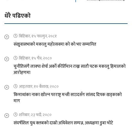
धेरै पढिएको
बिहिबार, १५ फाल्गुन, २०८१
संखुवासभाको मकालु महोत्सवमा को को भए सम्मानित
बिहिबार, १५ चैत्र, २०८०
चुनौतिसंगै लाक्पा शेर्पा अर्को कीर्तिमान राख्न सातौ पटक मकालु हिमालको
आरोहणमा
आइतवार, १० बैशाख, २०८०
किमाथांका नाका खोल्न परराष्ट्र मन्त्री साउदसँग सांसद दिपक खड्काको
माग
शनिबार, २३ भदौ, २०८०
संघर्षशिल युथ क्लबको दास्रो अधिवेशन सम्पन्न, अध्यक्षमा डुबा भोटे