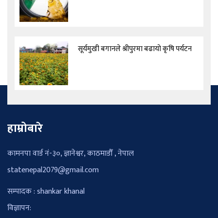
सूर्यमुखी बगानले श्रीपुरमा बढायो कृषि पर्यटन
हाम्रोबारे
कामनपा वार्ड नं-३०, ज्ञानेश्वर, काठमाडौँ , नेपाल
statenepal2079@gmail.com
सम्पादक : shankar khanal
विज्ञापन: