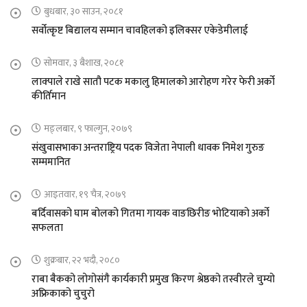
बुधबार, ३० साउन, २०८१
सर्वोत्कृष्ट बिद्यालय सम्मान चावहिलको इलिक्सर एकेडेमीलाई
सोमवार, ३ बैशाख, २०८१
लाक्पाले राखे सातौ पटक मकालु हिमालको आरोहण गरेर फेरी अर्को
कीर्तिमान
मङ्लबार, ९ फाल्गुन, २०७९
संखुवासभाका अन्तराष्ट्रिय पदक विजेता नेपाली धावक निमेश गुरुङ
सम्ममानित
आइतवार, १९ चैत्र, २०७९
बर्दिवासको घाम बोलको गितमा गायक वाङछिरीङ भोटियाको अर्को
सफलता
शुक्रबार, २२ भदौ, २०८०
राबा बैकको लोगोसंगै कार्यकारी प्रमुख किरण श्रेष्ठको तस्वीरले चुम्यो
अफ्रिकाको चुचुरो