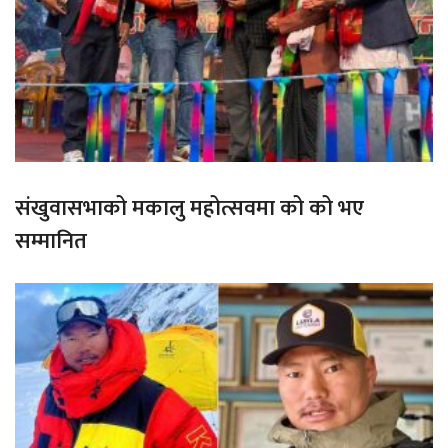
संखुवासभाको मकालु महोत्सवमा को को भए
सम्मानित