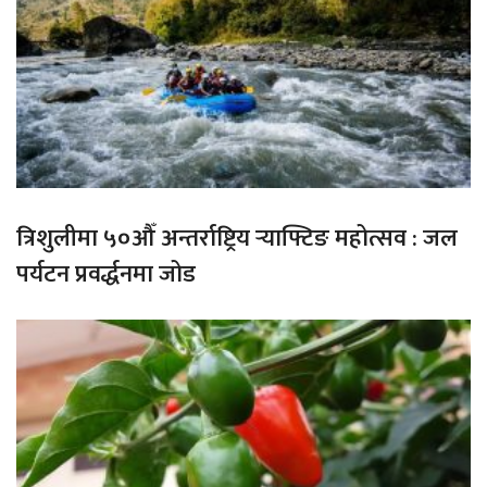
त्रिशुलीमा ५०औँ अन्तर्राष्ट्रिय र्‍याफ्टिङ महोत्सव : जल
पर्यटन प्रवर्द्धनमा जोड