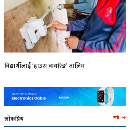
विद्यार्थीलाई ‘हाउस वायरिङ’ तालिम
लोकप्रिय
सबै