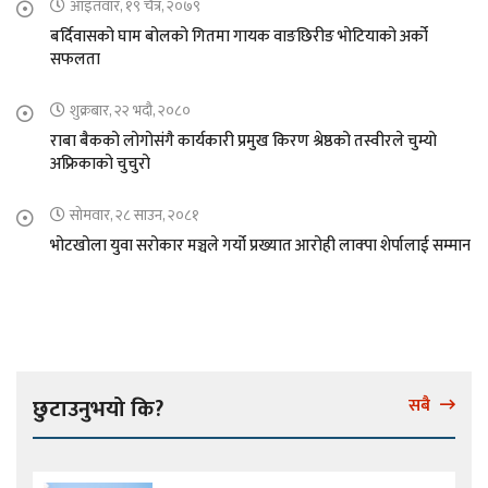
आइतवार, १९ चैत्र, २०७९
बर्दिवासको घाम बोलको गितमा गायक वाङछिरीङ भोटियाको अर्को
सफलता
शुक्रबार, २२ भदौ, २०८०
राबा बैकको लोगोसंगै कार्यकारी प्रमुख किरण श्रेष्ठको तस्वीरले चुम्यो
अफ्रिकाको चुचुरो
सोमवार, २८ साउन, २०८१
भोटखोला युवा सरोकार मञ्चले गर्यो प्रख्यात आरोही लाक्पा शेर्पालाई सम्मान
छुटाउनुभयो कि?
सबै