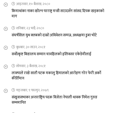
आइतवार, १० बैशाख, २०८०
किमाथांका नाका खोल्न परराष्ट्र मन्त्री साउदसँग सांसद दिपक खड्काको
माग
शनिबार, २३ भदौ, २०८०
संघर्षशिल युथ क्लबको दास्रो अधिवेशन सम्पन्न, अध्यक्षमा डुबा भोटे
बुधबार, ३० साउन, २०८१
सर्वोत्कृष्ट बिद्यालय सम्मान चावहिलको इलिक्सर एकेडेमीलाई
सोमवार, ३ बैशाख, २०८१
लाक्पाले राखे सातौ पटक मकालु हिमालको आरोहण गरेर फेरी अर्को
कीर्तिमान
मङ्लबार, ९ फाल्गुन, २०७९
संखुवासभाका अन्तराष्ट्रिय पदक विजेता नेपाली धावक निमेश गुरुङ
सम्ममानित