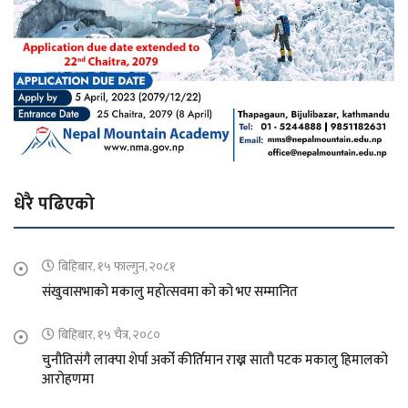
धेरै पढिएको
बिहिबार, १५ फाल्गुन, २०८१
संखुवासभाको मकालु महोत्सवमा को को भए सम्मानित
बिहिबार, १५ चैत्र, २०८०
चुनौतिसंगै लाक्पा शेर्पा अर्को कीर्तिमान राख्न सातौ पटक मकालु हिमालको
आरोहणमा