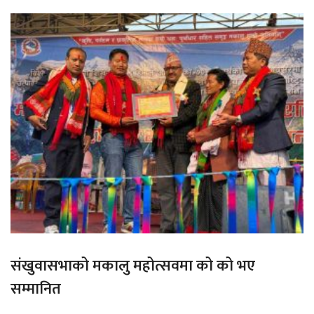
संखुवासभाको मकालु महोत्सवमा को को भए
सम्मानित