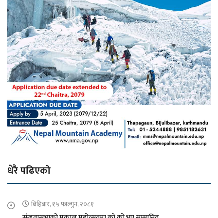
धेरै पढिएको
बिहिबार, १५ फाल्गुन, २०८१
संखुवासभाको मकालु महोत्सवमा को को भए सम्मानित