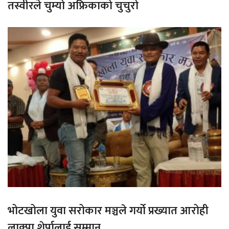
तस्वीरले चुम्यो अफ्रिकाको चुचुरो
भोटखोला युवा सरोकार मञ्चले गर्यो प्रख्यात आरोही
लाक्पा शेर्पालाई सम्मान