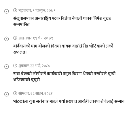
मङ्लबार, ९ फाल्गुन, २०७९
संखुवासभाका अन्तराष्ट्रिय पदक विजेता नेपाली धावक निमेश गुरुङ
सम्ममानित
आइतवार, १९ चैत्र, २०७९
बर्दिवासको घाम बोलको गितमा गायक वाङछिरीङ भोटियाको अर्को
सफलता
शुक्रबार, २२ भदौ, २०८०
राबा बैकको लोगोसंगै कार्यकारी प्रमुख किरण श्रेष्ठको तस्वीरले चुम्यो
अफ्रिकाको चुचुरो
सोमवार, २८ साउन, २०८१
भोटखोला युवा सरोकार मञ्चले गर्यो प्रख्यात आरोही लाक्पा शेर्पालाई सम्मान