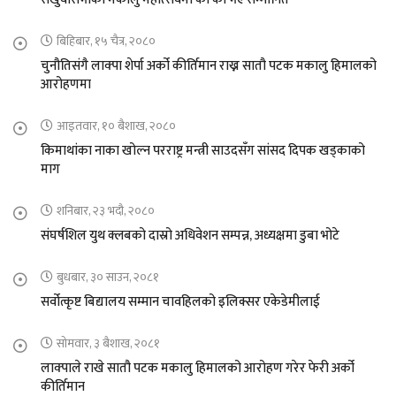
बिहिबार, १५ चैत्र, २०८०
चुनौतिसंगै लाक्पा शेर्पा अर्को कीर्तिमान राख्न सातौ पटक मकालु हिमालको
आरोहणमा
आइतवार, १० बैशाख, २०८०
किमाथांका नाका खोल्न परराष्ट्र मन्त्री साउदसँग सांसद दिपक खड्काको
माग
शनिबार, २३ भदौ, २०८०
संघर्षशिल युथ क्लबको दास्रो अधिवेशन सम्पन्न, अध्यक्षमा डुबा भोटे
बुधबार, ३० साउन, २०८१
सर्वोत्कृष्ट बिद्यालय सम्मान चावहिलको इलिक्सर एकेडेमीलाई
सोमवार, ३ बैशाख, २०८१
लाक्पाले राखे सातौ पटक मकालु हिमालको आरोहण गरेर फेरी अर्को
कीर्तिमान