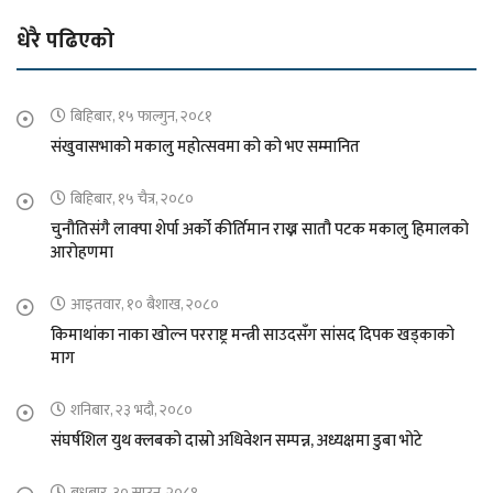
धेरै पढिएको
बिहिबार, १५ फाल्गुन, २०८१
संखुवासभाको मकालु महोत्सवमा को को भए सम्मानित
बिहिबार, १५ चैत्र, २०८०
चुनौतिसंगै लाक्पा शेर्पा अर्को कीर्तिमान राख्न सातौ पटक मकालु हिमालको
आरोहणमा
आइतवार, १० बैशाख, २०८०
किमाथांका नाका खोल्न परराष्ट्र मन्त्री साउदसँग सांसद दिपक खड्काको
माग
शनिबार, २३ भदौ, २०८०
संघर्षशिल युथ क्लबको दास्रो अधिवेशन सम्पन्न, अध्यक्षमा डुबा भोटे
बुधबार, ३० साउन, २०८१