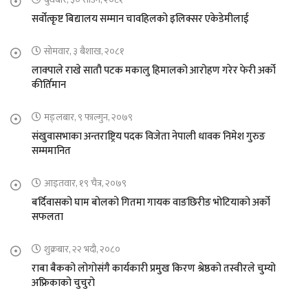
सर्वोत्कृष्ट बिद्यालय सम्मान चावहिलको इलिक्सर एकेडेमीलाई
सोमवार, ३ बैशाख, २०८१
लाक्पाले राखे सातौ पटक मकालु हिमालको आरोहण गरेर फेरी अर्को
कीर्तिमान
मङ्लबार, ९ फाल्गुन, २०७९
संखुवासभाका अन्तराष्ट्रिय पदक विजेता नेपाली धावक निमेश गुरुङ
सम्ममानित
आइतवार, १९ चैत्र, २०७९
बर्दिवासको घाम बोलको गितमा गायक वाङछिरीङ भोटियाको अर्को
सफलता
शुक्रबार, २२ भदौ, २०८०
राबा बैकको लोगोसंगै कार्यकारी प्रमुख किरण श्रेष्ठको तस्वीरले चुम्यो
अफ्रिकाको चुचुरो