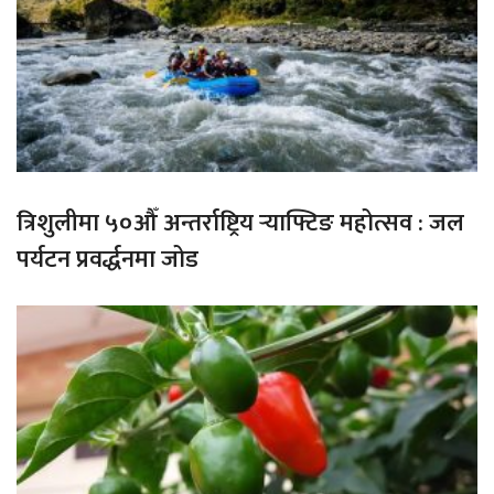
त्रिशुलीमा ५०औँ अन्तर्राष्ट्रिय र्‍याफ्टिङ महोत्सव : जल
पर्यटन प्रवर्द्धनमा जोड