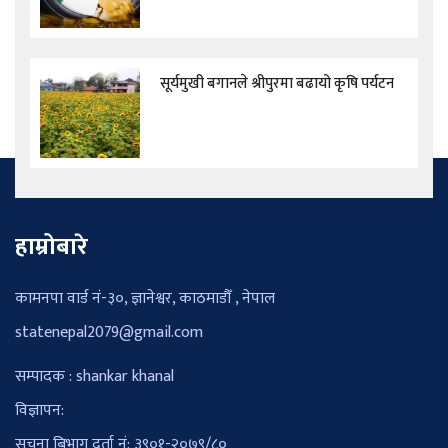
सूर्यमुखी बगानले श्रीपुरमा बढायो कृषि पर्यटन
हाम्रोबारे
कामनपा वार्ड नं-३०, ज्ञानेश्वर, काठमाडौँ , नेपाल
statenepal2079@gmail.com
सम्पादक : shankar khanal
विज्ञापन:
सूचना बिभाग दर्ता नं: ३९०१-२०७९/८०