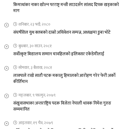
किमाथांका नाका खोल्न परराष्ट्र मन्त्री साउदसँग सांसद दिपक खड्काको
माग
शनिबार, २३ भदौ, २०८०
संघर्षशिल युथ क्लबको दास्रो अधिवेशन सम्पन्न, अध्यक्षमा डुबा भोटे
बुधबार, ३० साउन, २०८१
सर्वोत्कृष्ट बिद्यालय सम्मान चावहिलको इलिक्सर एकेडेमीलाई
सोमवार, ३ बैशाख, २०८१
लाक्पाले राखे सातौ पटक मकालु हिमालको आरोहण गरेर फेरी अर्को
कीर्तिमान
मङ्लबार, ९ फाल्गुन, २०७९
संखुवासभाका अन्तराष्ट्रिय पदक विजेता नेपाली धावक निमेश गुरुङ
सम्ममानित
आइतवार, १९ चैत्र, २०७९