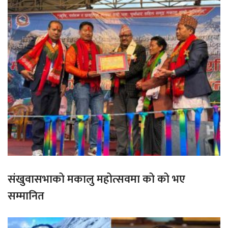
संखुवासभाको मकालु महोत्सवमा को को भए
सम्मानित