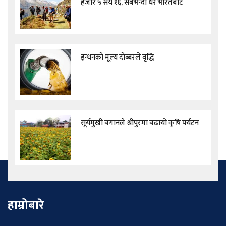
हजार ५ सय १६, सबैभन्दा धेरै भारतबाट
इन्धनको मूल्य दोब्बरले वृद्धि
सूर्यमुखी बगानले श्रीपुरमा बढायो कृषि पर्यटन
हाम्रोबारे