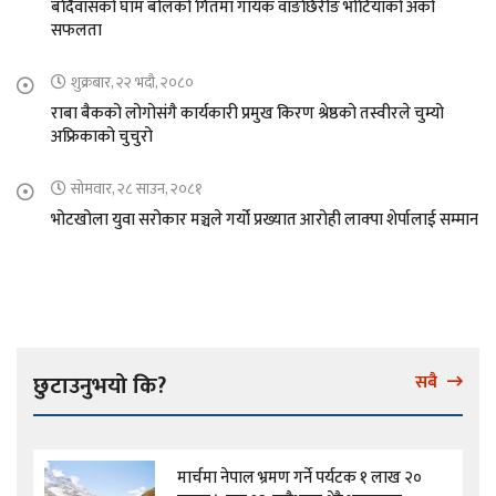
बर्दिवासको घाम बोलको गितमा गायक वाङछिरीङ भोटियाको अर्को
सफलता
शुक्रबार, २२ भदौ, २०८०
राबा बैकको लोगोसंगै कार्यकारी प्रमुख किरण श्रेष्ठको तस्वीरले चुम्यो
अफ्रिकाको चुचुरो
सोमवार, २८ साउन, २०८१
भोटखोला युवा सरोकार मञ्चले गर्यो प्रख्यात आरोही लाक्पा शेर्पालाई सम्मान
छुटाउनुभयो कि?
सबै
मार्चमा नेपाल भ्रमण गर्ने पर्यटक १ लाख २०