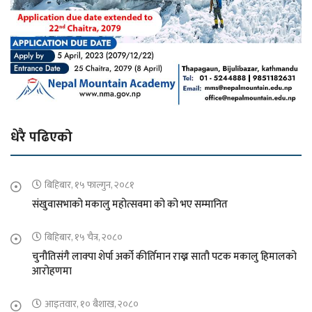
धेरै पढिएको
बिहिबार, १५ फाल्गुन, २०८१
संखुवासभाको मकालु महोत्सवमा को को भए सम्मानित
बिहिबार, १५ चैत्र, २०८०
चुनौतिसंगै लाक्पा शेर्पा अर्को कीर्तिमान राख्न सातौ पटक मकालु हिमालको
आरोहणमा
आइतवार, १० बैशाख, २०८०