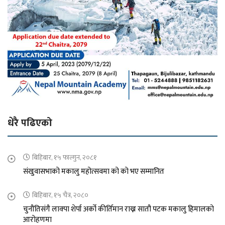
धेरै पढिएको
बिहिबार, १५ फाल्गुन, २०८१
संखुवासभाको मकालु महोत्सवमा को को भए सम्मानित
बिहिबार, १५ चैत्र, २०८०
चुनौतिसंगै लाक्पा शेर्पा अर्को कीर्तिमान राख्न सातौ पटक मकालु हिमालको
आरोहणमा