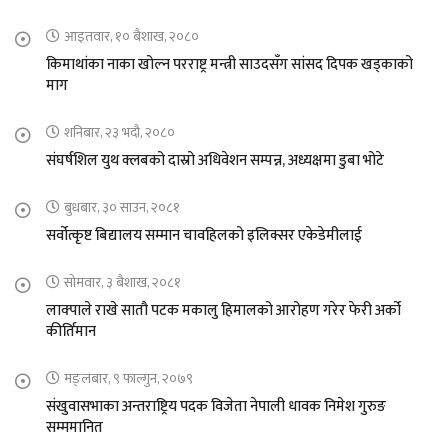
आइतवार, १० बैशाख, २०८०
किमाथांका नाका खोल्न परराष्ट्र मन्त्री साउदसँग सांसद दिपक खड्काको
माग
शनिबार, २३ भदौ, २०८०
संघर्षशिल युथ क्लबको दास्रो अधिवेशन सम्पन्न, अध्यक्षमा डुबा भोटे
बुधबार, ३० साउन, २०८१
सर्वोत्कृष्ट बिद्यालय सम्मान चावहिलको इलिक्सर एकेडेमीलाई
सोमवार, ३ बैशाख, २०८१
लाक्पाले राखे सातौ पटक मकालु हिमालको आरोहण गरेर फेरी अर्को
कीर्तिमान
मङ्लबार, ९ फाल्गुन, २०७९
संखुवासभाका अन्तराष्ट्रिय पदक विजेता नेपाली धावक निमेश गुरुङ
सम्ममानित