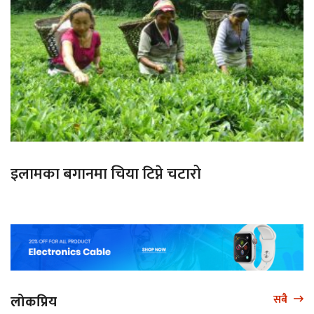
इलामका बगानमा चिया टिप्ने चटारो
लोकप्रिय
सबै