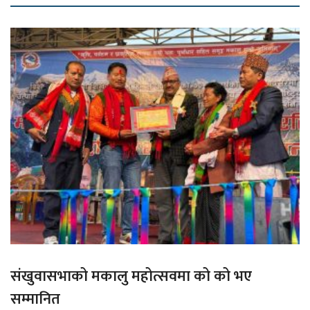
संखुवासभाको मकालु महोत्सवमा को को भए
सम्मानित