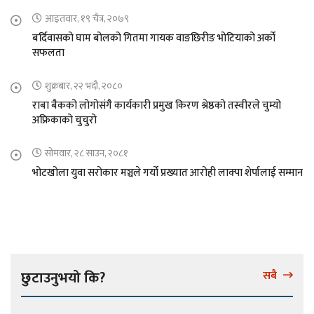
आइतवार, १९ चैत्र, २०७९
बर्दिवासको घाम बोलको गितमा गायक वाङछिरीङ भोटियाको अर्को
सफलता
शुक्रबार, २२ भदौ, २०८०
राबा बैकको लोगोसंगै कार्यकारी प्रमुख किरण श्रेष्ठको तस्वीरले चुम्यो
अफ्रिकाको चुचुरो
सोमवार, २८ साउन, २०८१
भोटखोला युवा सरोकार मञ्चले गर्यो प्रख्यात आरोही लाक्पा शेर्पालाई सम्मान
छुटाउनुभयो कि?
सबै