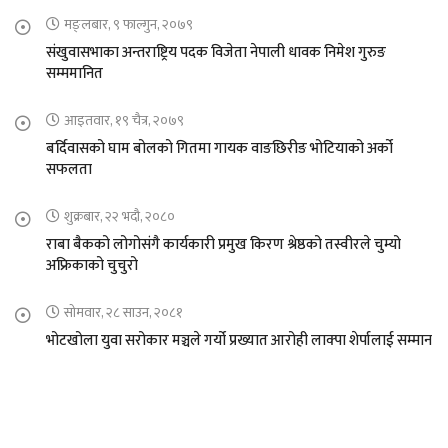
मङ्लबार, ९ फाल्गुन, २०७९
संखुवासभाका अन्तराष्ट्रिय पदक विजेता नेपाली धावक निमेश गुरुङ
सम्ममानित
आइतवार, १९ चैत्र, २०७९
बर्दिवासको घाम बोलको गितमा गायक वाङछिरीङ भोटियाको अर्को
सफलता
शुक्रबार, २२ भदौ, २०८०
राबा बैकको लोगोसंगै कार्यकारी प्रमुख किरण श्रेष्ठको तस्वीरले चुम्यो
अफ्रिकाको चुचुरो
सोमवार, २८ साउन, २०८१
भोटखोला युवा सरोकार मञ्चले गर्यो प्रख्यात आरोही लाक्पा शेर्पालाई सम्मान