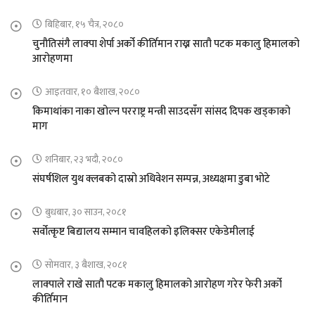
बिहिबार, १५ चैत्र, २०८०
चुनौतिसंगै लाक्पा शेर्पा अर्को कीर्तिमान राख्न सातौ पटक मकालु हिमालको
आरोहणमा
आइतवार, १० बैशाख, २०८०
किमाथांका नाका खोल्न परराष्ट्र मन्त्री साउदसँग सांसद दिपक खड्काको
माग
शनिबार, २३ भदौ, २०८०
संघर्षशिल युथ क्लबको दास्रो अधिवेशन सम्पन्न, अध्यक्षमा डुबा भोटे
बुधबार, ३० साउन, २०८१
सर्वोत्कृष्ट बिद्यालय सम्मान चावहिलको इलिक्सर एकेडेमीलाई
सोमवार, ३ बैशाख, २०८१
लाक्पाले राखे सातौ पटक मकालु हिमालको आरोहण गरेर फेरी अर्को
कीर्तिमान