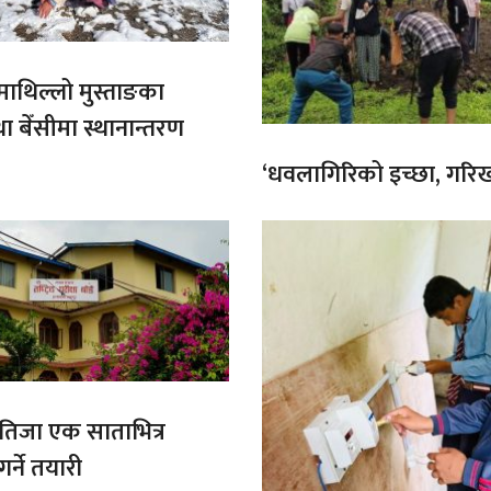
माथिल्लो मुस्ताङका
था बेँसीमा स्थानान्तरण
‘धवलागिरिको इच्छा, गरिखा
िजा एक साताभित्र
र्ने तयारी