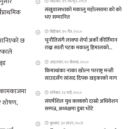
नुसार
बिहिबार, १५ फाल्गुन, २०८१
संखुवासभाको मकालु महोत्सवमा को को
वप्राथमिक
भए सम्मानित
बिहिबार, १५ चैत्र, २०८०
ो मानिएको छ
चुनौतिसंगै लाक्पा शेर्पा अर्को कीर्तिमान
राख्न सातौ पटक मकालु हिमालको
भएकाले
आरोहणमा
र्ड
आइतवार, १० बैशाख, २०८०
किमाथांका नाका खोल्न परराष्ट्र मन्त्री
साउदसँग सांसद दिपक खड्काको माग
ले कामकाजमा
शनिबार, २३ भदौ, २०८०
संघर्षशिल युथ क्लबको दास्रो अधिवेशन
 र शोषण,
सम्पन्न, अध्यक्षमा डुबा भोटे
बुधबार, ३० साउन, २०८१