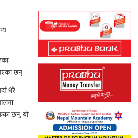
न्य
लिका
माएका छन् ।
दा धेरै
ेपालमा
केका छन्, यो