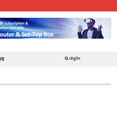
ुद
खोज्नुहोस