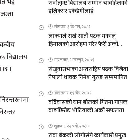
न्न भई
सर्वोत्कृष्ट बिद्यालय सम्मान चावहिलको
इलिक्सर एकेडेमीलाई
ीजस्ता
सोमवार, ३ बैशाख, २०८१
लाक्पाले राखे सातौ पटक मकालु
ापकबीच
हिमालको आरोहण गरेर फेरी अर्को
कीर्तिमान
०५ विद्यालय
मङ्लबार, ९ फाल्गुन, २०७९
ो छ ।
संखुवासभाका अन्तराष्ट्रिय पदक विजेता
नेपाली धावक निमेश गुरुङ सम्ममानित
आइतवार, १९ चैत्र, २०७९
 निरन्तरतामा
बर्दिवासको घाम बोलको गितमा गायक
वाङछिरीङ भोटियाको अर्को सफलता
िरन्तर
शुक्रबार, २२ भदौ, २०८०
राबा बैकको लोगोसंगै कार्यकारी प्रमुख