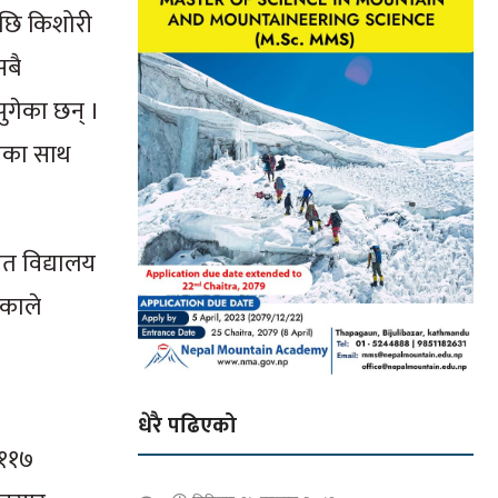
पछि किशोरी
सबै
ुगेका छन् ।
राका साथ
ेत विद्यालय
एकाले
धेरै पढिएको
 ११७