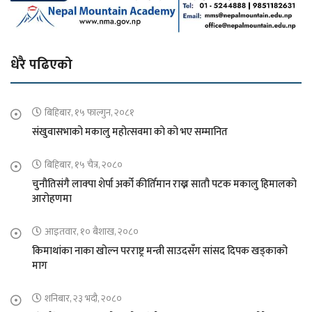
धेरै पढिएको
बिहिबार, १५ फाल्गुन, २०८१
संखुवासभाको मकालु महोत्सवमा को को भए सम्मानित
बिहिबार, १५ चैत्र, २०८०
चुनौतिसंगै लाक्पा शेर्पा अर्को कीर्तिमान राख्न सातौ पटक मकालु हिमालको
आरोहणमा
आइतवार, १० बैशाख, २०८०
किमाथांका नाका खोल्न परराष्ट्र मन्त्री साउदसँग सांसद दिपक खड्काको
माग
शनिबार, २३ भदौ, २०८०