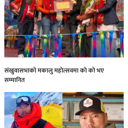
संखुवासभाको मकालु महोत्सवमा को को भए
सम्मानित