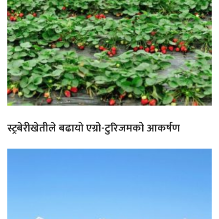
स्ट्रबेरीखेतीले बढायो एग्रो-टुरिजमको आकर्षण