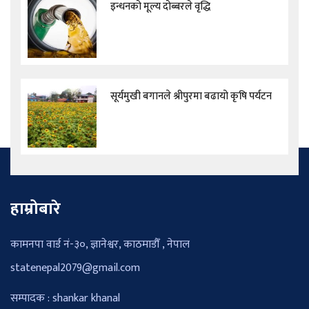
इन्धनको मूल्य दोब्बरले वृद्धि
सूर्यमुखी बगानले श्रीपुरमा बढायो कृषि पर्यटन
हाम्रोबारे
कामनपा वार्ड नं-३०, ज्ञानेश्वर, काठमाडौँ , नेपाल
statenepal2079@gmail.com
सम्पादक : shankar khanal