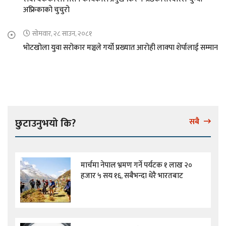
अफ्रिकाको चुचुरो
सोमवार, २८ साउन, २०८१
भोटखोला युवा सरोकार मञ्चले गर्यो प्रख्यात आरोही लाक्पा शेर्पालाई सम्मान
छुटाउनुभयो कि?
सबै
मार्चमा नेपाल भ्रमण गर्ने पर्यटक १ लाख २०
हजार ५ सय १६, सबैभन्दा धेरै भारतबाट