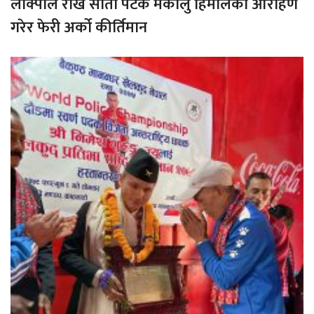
लाक्पाले राखे सातौ पटक मकालु हिमालको आरोहण
गरेर फेरी अर्को कीर्तिमान