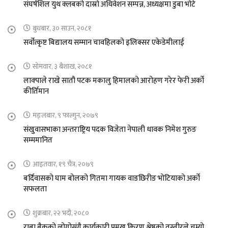
संघर्षशिल युथ क्लबको दास्रो अधिवेशन सम्पन्न, अध्यक्षमा डुबा भोटे
बुधबार, ३० साउन, २०८१
सर्वोत्कृष्ट बिद्यालय सम्मान चावहिलको इलिक्सर एकेडेमीलाई
सोमवार, ३ बैशाख, २०८१
लाक्पाले राखे सातौ पटक मकालु हिमालको आरोहण गरेर फेरी अर्को
कीर्तिमान
मङ्लबार, ९ फाल्गुन, २०७९
संखुवासभाका अन्तराष्ट्रिय पदक विजेता नेपाली धावक निमेश गुरुङ
सम्ममानित
आइतवार, १९ चैत्र, २०७९
बर्दिवासको घाम बोलको गितमा गायक वाङछिरीङ भोटियाको अर्को
सफलता
शुक्रबार, २२ भदौ, २०८०
राबा बैकको लोगोसंगै कार्यकारी प्रमुख किरण श्रेष्ठको तस्वीरले चुम्यो