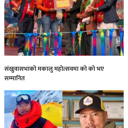
संखुवासभाको मकालु महोत्सवमा को को भए
सम्मानित