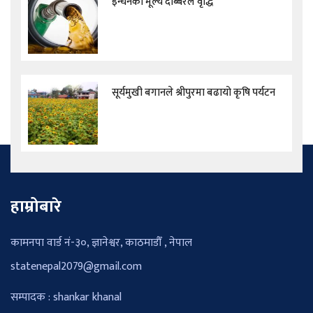
इन्धनको मूल्य दोब्बरले वृद्धि
सूर्यमुखी बगानले श्रीपुरमा बढायो कृषि पर्यटन
हाम्रोबारे
कामनपा वार्ड नं-३०, ज्ञानेश्वर, काठमाडौँ , नेपाल
statenepal2079@gmail.com
सम्पादक : shankar khanal