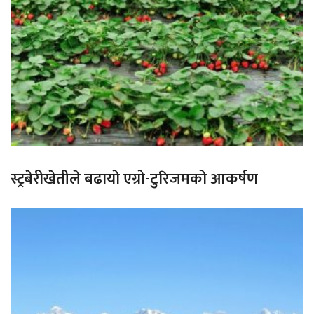
स्ट्रबेरीखेतीले बढायो एग्रो-टुरिजमको आकर्षण