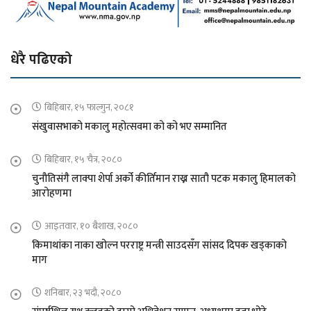
धेरै पढिएको
बिहिबार, १५ फाल्गुन, २०८१
संखुवासभाको मकालु महोत्सवमा को को भए सम्मानित
बिहिबार, १५ चैत्र, २०८०
चुनौतिसंगै लाक्पा शेर्पा अर्को कीर्तिमान राख्न सातौ पटक मकालु हिमालको
आरोहणमा
आइतवार, १० बैशाख, २०८०
किमाथांका नाका खोल्न परराष्ट्र मन्त्री साउदसँग सांसद दिपक खड्काको
माग
शनिबार, २३ भदौ, २०८०