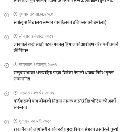
संघर्षशिल युथ क्लबको दास्रो अधिवेशन सम्पन्न, अध्यक्षमा डुबा भोटे
बुधबार, ३० साउन, २०८१
सर्वोत्कृष्ट बिद्यालय सम्मान चावहिलको इलिक्सर एकेडेमीलाई
सोमवार, ३ बैशाख, २०८१
लाक्पाले राखे सातौ पटक मकालु हिमालको आरोहण गरेर फेरी अर्को
कीर्तिमान
मङ्लबार, ९ फाल्गुन, २०७९
संखुवासभाका अन्तराष्ट्रिय पदक विजेता नेपाली धावक निमेश गुरुङ
सम्ममानित
आइतवार, १९ चैत्र, २०७९
बर्दिवासको घाम बोलको गितमा गायक वाङछिरीङ भोटियाको अर्को
सफलता
शुक्रबार, २२ भदौ, २०८०
राबा बैकको लोगोसंगै कार्यकारी प्रमुख किरण श्रेष्ठको तस्वीरले चुम्यो