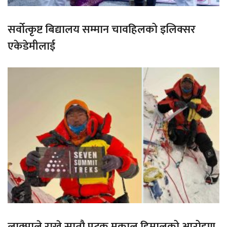
सर्वोत्कृष्ट बिद्यालय सम्मान चावहिलको इलिक्सर
एकेडेमीलाई
लाक्पाले राखे सातौ पटक मकालु हिमालको आरोहण