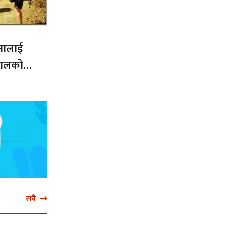
नालाई
नेपालको
सबै