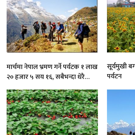
सूर्यमुखी ब
मार्चमा नेपाल भ्रमण गर्ने पर्यटक १ लाख
पर्यटन
२० हजार ५ सय १६, सबैभन्दा धेरै
भारतबाट