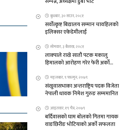
सम्पन्न, अध्यक्षमा डुबा भोटे
बुधबार, ३० साउन, २०८१
सर्वोत्कृष्ट बिद्यालय सम्मान चावहिलको
इलिक्सर एकेडेमीलाई
सोमवार, ३ बैशाख, २०८१
लाक्पाले राखे सातौ पटक मकालु
हिमालको आरोहण गरेर फेरी अर्को
कीर्तिमान
मङ्लबार, ९ फाल्गुन, २०७९
संखुवासभाका अन्तराष्ट्रिय पदक विजेता
नेपाली धावक निमेश गुरुङ सम्ममानित
आइतवार, १९ चैत्र, २०७९
बर्दिवासको घाम बोलको गितमा गायक
वाङछिरीङ भोटियाको अर्को सफलता