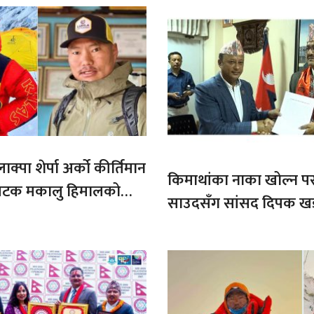
ाक्पा शेर्पा अर्को कीर्तिमान
किमाथांका नाका खोल्न परराष्
ौ पटक मकालु हिमालको
साउदसँग सांसद दिपक ख
माग