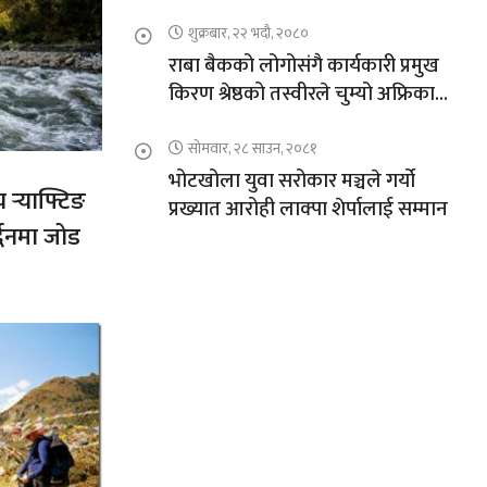
शुक्रबार, २२ भदौ, २०८०
राबा बैकको लोगोसंगै कार्यकारी प्रमुख
किरण श्रेष्ठको तस्वीरले चुम्यो अफ्रिकाको
चुचुरो
सोमवार, २८ साउन, २०८१
भोटखोला युवा सरोकार मञ्चले गर्यो
य र्‍याफ्टिङ
प्रख्यात आरोही लाक्पा शेर्पालाई सम्मान
द्धनमा जोड