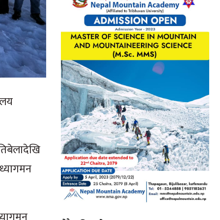
ालय
तिबेलादेखि
अध्यागमन
ध्यागमन