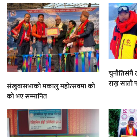
चुनौतिसंगै ल
राख्न सात
संखुवासभाको मकालु महोत्सवमा को
आरोहणमा
को भए सम्मानित