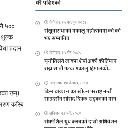
धेरै पढिएको
बिहिबार, १५ फाल्गुन, २०८१
ागि ५००
संखुवासभाको मकालु महोत्सवमा को को
 शुल्क
भए सम्मानित
िधा प्रदान
बिहिबार, १५ चैत्र, २०८०
चुनौतिसंगै लाक्पा शेर्पा अर्को कीर्तिमान
राख्न सातौ पटक मकालु हिमालको
आरोहणमा
आइतवार, १० बैशाख, २०८०
किमाथांका नाका खोल्न परराष्ट्र मन्त्री
हेका छन्।
साउदसँग सांसद दिपक खड्काको माग
ा कारण करिब
शनिबार, २३ भदौ, २०८०
संघर्षशिल युथ क्लबको दास्रो अधिवेशन