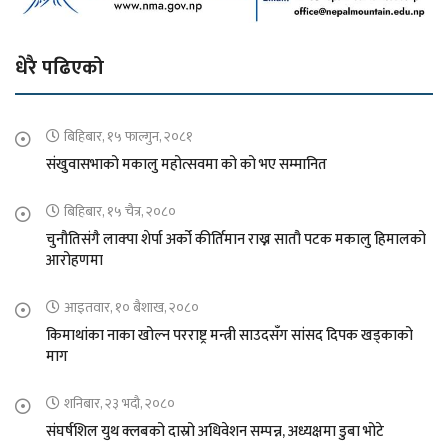
धेरै पढिएको
बिहिबार, १५ फाल्गुन, २०८१
संखुवासभाको मकालु महोत्सवमा को को भए सम्मानित
बिहिबार, १५ चैत्र, २०८०
चुनौतिसंगै लाक्पा शेर्पा अर्को कीर्तिमान राख्न सातौ पटक मकालु हिमालको
आरोहणमा
आइतवार, १० बैशाख, २०८०
किमाथांका नाका खोल्न परराष्ट्र मन्त्री साउदसँग सांसद दिपक खड्काको
माग
शनिबार, २३ भदौ, २०८०
संघर्षशिल युथ क्लबको दास्रो अधिवेशन सम्पन्न, अध्यक्षमा डुबा भोटे