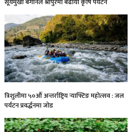
सूर्यमुखी बगानले श्रीपुरमा बढायो कृषि पर्यटन
त्रिशुलीमा ५०औँ अन्तर्राष्ट्रिय र्‍याफ्टिङ महोत्सव : जल
पर्यटन प्रवर्द्धनमा जोड