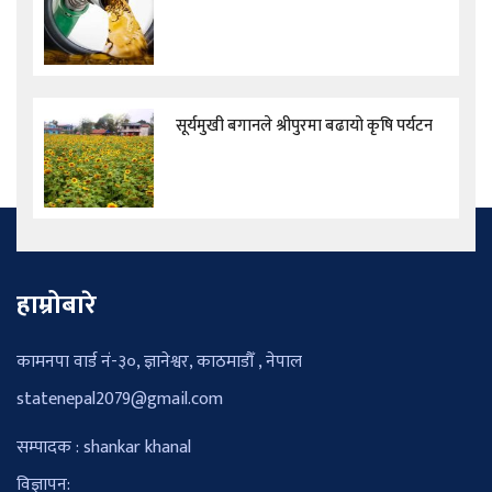
सूर्यमुखी बगानले श्रीपुरमा बढायो कृषि पर्यटन
हाम्रोबारे
कामनपा वार्ड नं-३०, ज्ञानेश्वर, काठमाडौँ , नेपाल
statenepal2079@gmail.com
सम्पादक : shankar khanal
विज्ञापन: