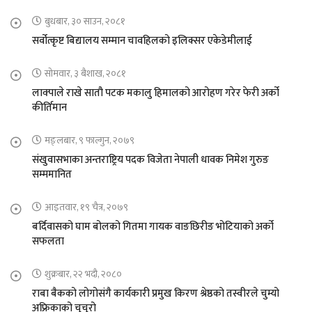
बुधबार, ३० साउन, २०८१
सर्वोत्कृष्ट बिद्यालय सम्मान चावहिलको इलिक्सर एकेडेमीलाई
सोमवार, ३ बैशाख, २०८१
लाक्पाले राखे सातौ पटक मकालु हिमालको आरोहण गरेर फेरी अर्को
कीर्तिमान
मङ्लबार, ९ फाल्गुन, २०७९
संखुवासभाका अन्तराष्ट्रिय पदक विजेता नेपाली धावक निमेश गुरुङ
सम्ममानित
आइतवार, १९ चैत्र, २०७९
बर्दिवासको घाम बोलको गितमा गायक वाङछिरीङ भोटियाको अर्को
सफलता
शुक्रबार, २२ भदौ, २०८०
राबा बैकको लोगोसंगै कार्यकारी प्रमुख किरण श्रेष्ठको तस्वीरले चुम्यो
अफ्रिकाको चुचुरो