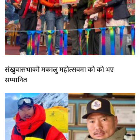
संखुवासभाको मकालु महोत्सवमा को को भए
सम्मानित