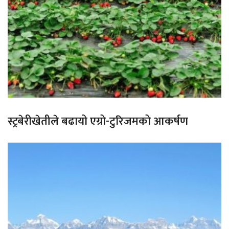
स्ट्रबेरीखेतीले बढायो एग्रो-टुरिजमको आकर्षण