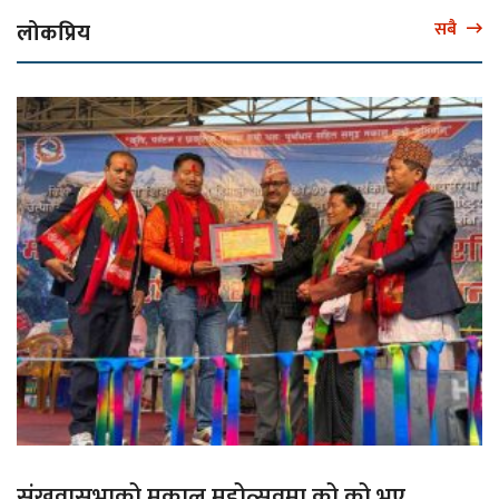
लोकप्रिय
सबै
संखुवासभाको मकालु महोत्सवमा को को भए