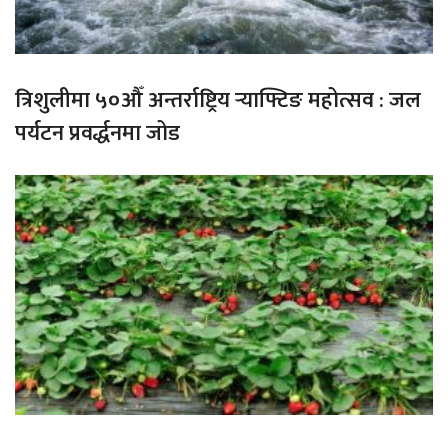
त्रिशुलीमा ५०औँ अन्तर्राष्ट्रिय र्‍याफ्टिङ महोत्सव : जल
पर्यटन प्रवर्द्धनमा जोड