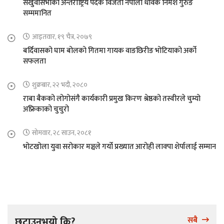
संखुवासभाका अन्तराष्ट्रिय पदक विजेता नेपाली धावक निमेश गुरुङ
सम्ममानित
आइतवार, १९ चैत्र, २०७९
बर्दिवासको घाम बोलको गितमा गायक वाङछिरीङ भोटियाको अर्को
सफलता
शुक्रबार, २२ भदौ, २०८०
राबा बैकको लोगोसंगै कार्यकारी प्रमुख किरण श्रेष्ठको तस्वीरले चुम्यो
अफ्रिकाको चुचुरो
सोमवार, २८ साउन, २०८१
भोटखोला युवा सरोकार मञ्चले गर्यो प्रख्यात आरोही लाक्पा शेर्पालाई सम्मान
छुटाउनुभयो कि?
सबै