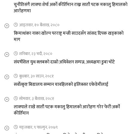
चुनौतिसंगै लाक्पा शेर्पा अर्को कीर्तिमान राख्न सातौ पटक मकालु हिमालको
आरोहणमा
आइतवार, १० बैशाख, २०८०
किमाथांका नाका खोल्न परराष्ट्र मन्त्री साउदसँग सांसद दिपक खड्काको
माग
शनिबार, २३ भदौ, २०८०
संघर्षशिल युथ क्लबको दास्रो अधिवेशन सम्पन्न, अध्यक्षमा डुबा भोटे
बुधबार, ३० साउन, २०८१
सर्वोत्कृष्ट बिद्यालय सम्मान चावहिलको इलिक्सर एकेडेमीलाई
सोमवार, ३ बैशाख, २०८१
लाक्पाले राखे सातौ पटक मकालु हिमालको आरोहण गरेर फेरी अर्को
कीर्तिमान
मङ्लबार, ९ फाल्गुन, २०७९