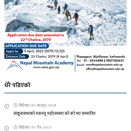
धेरै पढिएको
बिहिबार, १५ फाल्गुन, २०८१
संखुवासभाको मकालु महोत्सवमा को को भए सम्मानित
बिहिबार, १५ चैत्र, २०८०