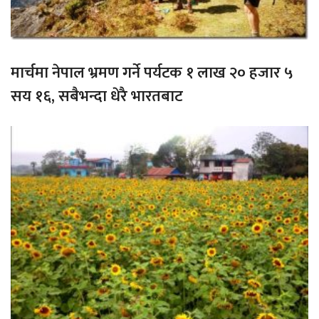
मार्चमा नेपाल भ्रमण गर्ने पर्यटक १ लाख २० हजार ५
सय १६, सबैभन्दा धेरै भारतबाट