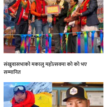
संखुवासभाको मकालु महोत्सवमा को को भए
सम्मानित