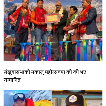
संखुवासभाको मकालु महोत्सवमा को को भए
सम्मानित