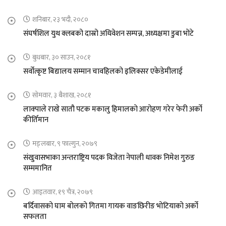
शनिबार, २३ भदौ, २०८०
संघर्षशिल युथ क्लबको दास्रो अधिवेशन सम्पन्न, अध्यक्षमा डुबा भोटे
बुधबार, ३० साउन, २०८१
सर्वोत्कृष्ट बिद्यालय सम्मान चावहिलको इलिक्सर एकेडेमीलाई
सोमवार, ३ बैशाख, २०८१
लाक्पाले राखे सातौ पटक मकालु हिमालको आरोहण गरेर फेरी अर्को
कीर्तिमान
मङ्लबार, ९ फाल्गुन, २०७९
संखुवासभाका अन्तराष्ट्रिय पदक विजेता नेपाली धावक निमेश गुरुङ
सम्ममानित
आइतवार, १९ चैत्र, २०७९
बर्दिवासको घाम बोलको गितमा गायक वाङछिरीङ भोटियाको अर्को
सफलता