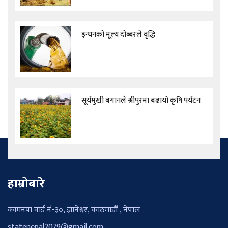
इन्धनको मूल्य दोब्बरले वृद्धि
सूर्यमुखी बगानले श्रीपुरमा बढायो कृषि पर्यटन
हाम्रोबारे
कामनपा वार्ड नं-३०, ज्ञानेश्वर, काठमाडौँ , नेपाल
statenepal2079@gmail.com