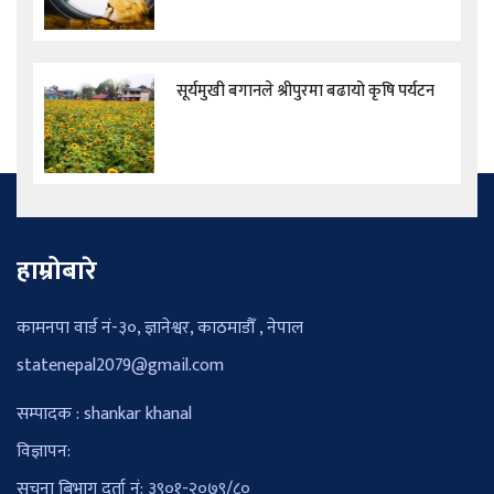
सूर्यमुखी बगानले श्रीपुरमा बढायो कृषि पर्यटन
हाम्रोबारे
कामनपा वार्ड नं-३०, ज्ञानेश्वर, काठमाडौँ , नेपाल
statenepal2079@gmail.com
सम्पादक : shankar khanal
विज्ञापन:
सूचना बिभाग दर्ता नं: ३९०१-२०७९/८०