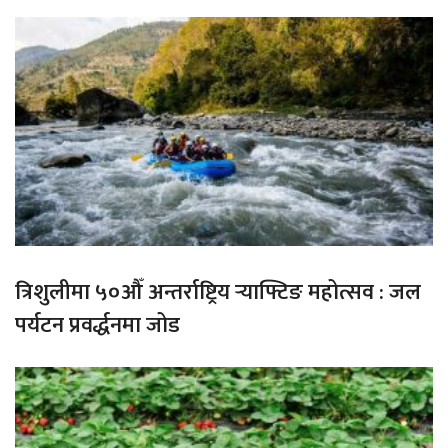
त्रिशुलीमा ५०औँ अन्तर्राष्ट्रिय र्‍याफ्टिङ महोत्सव : जल
पर्यटन प्रवर्द्धनमा जोड