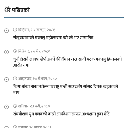
धेरै पढिएको
बिहिबार, १५ फाल्गुन, २०८१
संखुवासभाको मकालु महोत्सवमा को को भए सम्मानित
बिहिबार, १५ चैत्र, २०८०
चुनौतिसंगै लाक्पा शेर्पा अर्को कीर्तिमान राख्न सातौ पटक मकालु हिमालको
आरोहणमा
आइतवार, १० बैशाख, २०८०
किमाथांका नाका खोल्न परराष्ट्र मन्त्री साउदसँग सांसद दिपक खड्काको
माग
शनिबार, २३ भदौ, २०८०
संघर्षशिल युथ क्लबको दास्रो अधिवेशन सम्पन्न, अध्यक्षमा डुबा भोटे
बुधबार, ३० साउन, २०८१