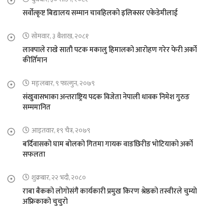
सर्वोत्कृष्ट बिद्यालय सम्मान चावहिलको इलिक्सर एकेडेमीलाई
सोमवार, ३ बैशाख, २०८१
लाक्पाले राखे सातौ पटक मकालु हिमालको आरोहण गरेर फेरी अर्को
कीर्तिमान
मङ्लबार, ९ फाल्गुन, २०७९
संखुवासभाका अन्तराष्ट्रिय पदक विजेता नेपाली धावक निमेश गुरुङ
सम्ममानित
आइतवार, १९ चैत्र, २०७९
बर्दिवासको घाम बोलको गितमा गायक वाङछिरीङ भोटियाको अर्को
सफलता
शुक्रबार, २२ भदौ, २०८०
राबा बैकको लोगोसंगै कार्यकारी प्रमुख किरण श्रेष्ठको तस्वीरले चुम्यो
अफ्रिकाको चुचुरो