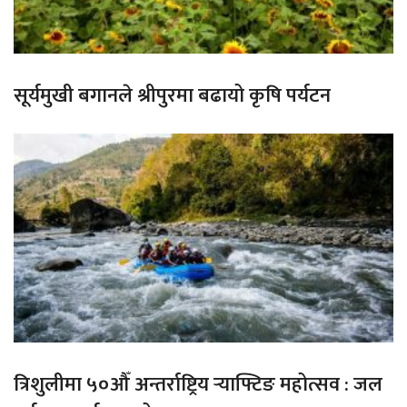
सूर्यमुखी बगानले श्रीपुरमा बढायो कृषि पर्यटन
त्रिशुलीमा ५०औँ अन्तर्राष्ट्रिय र्‍याफ्टिङ महोत्सव : जल