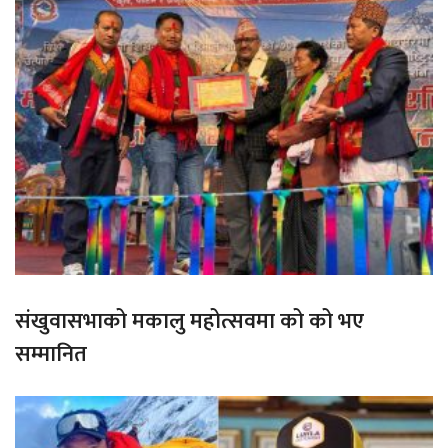
संखुवासभाको मकालु महोत्सवमा को को भए
सम्मानित