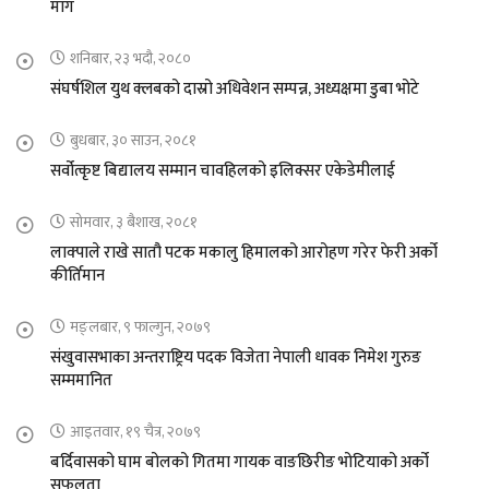
माग
शनिबार, २३ भदौ, २०८०
संघर्षशिल युथ क्लबको दास्रो अधिवेशन सम्पन्न, अध्यक्षमा डुबा भोटे
बुधबार, ३० साउन, २०८१
सर्वोत्कृष्ट बिद्यालय सम्मान चावहिलको इलिक्सर एकेडेमीलाई
सोमवार, ३ बैशाख, २०८१
लाक्पाले राखे सातौ पटक मकालु हिमालको आरोहण गरेर फेरी अर्को
कीर्तिमान
मङ्लबार, ९ फाल्गुन, २०७९
संखुवासभाका अन्तराष्ट्रिय पदक विजेता नेपाली धावक निमेश गुरुङ
सम्ममानित
आइतवार, १९ चैत्र, २०७९
बर्दिवासको घाम बोलको गितमा गायक वाङछिरीङ भोटियाको अर्को
सफलता