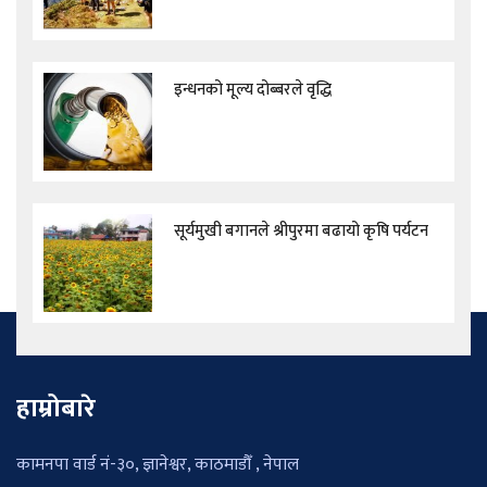
इन्धनको मूल्य दोब्बरले वृद्धि
सूर्यमुखी बगानले श्रीपुरमा बढायो कृषि पर्यटन
हाम्रोबारे
कामनपा वार्ड नं-३०, ज्ञानेश्वर, काठमाडौँ , नेपाल