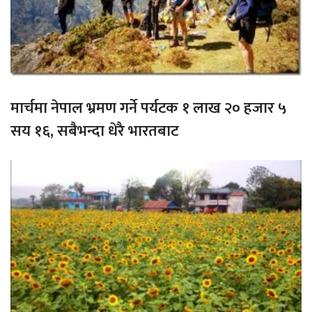
मार्चमा नेपाल भ्रमण गर्ने पर्यटक १ लाख २० हजार ५
सय १६, सबैभन्दा धेरै भारतबाट