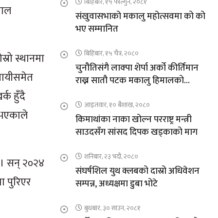
बिहिबार, १५ फाल्गुन, २०८१
माल
संखुवासभाको मकालु महोत्सवमा को को
भए सम्मानित
बिहिबार, १५ चैत्र, २०८०
्रो स्थानमा
चुनौतिसंगै लाक्पा शेर्पा अर्को कीर्तिमान
सायीसमेत
राख्न सातौ पटक मकालु हिमालको
आरोहणमा
 हुँदै
आइतवार, १० बैशाख, २०८०
 भएकाले
किमाथांका नाका खोल्न परराष्ट्र मन्त्री
साउदसँग सांसद दिपक खड्काको माग
शनिबार, २३ भदौ, २०८०
। सन् २०२४
संघर्षशिल युथ क्लबको दास्रो अधिवेशन
 पुरिएर
सम्पन्न, अध्यक्षमा डुबा भोटे
बुधबार, ३० साउन, २०८१