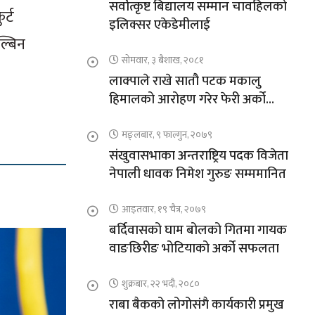
सर्वोत्कृष्ट बिद्यालय सम्मान चावहिलको
र्ट
इलिक्सर एकेडेमीलाई
ल्बिन
सोमवार, ३ बैशाख, २०८१
लाक्पाले राखे सातौ पटक मकालु
हिमालको आरोहण गरेर फेरी अर्को
कीर्तिमान
मङ्लबार, ९ फाल्गुन, २०७९
संखुवासभाका अन्तराष्ट्रिय पदक विजेता
नेपाली धावक निमेश गुरुङ सम्ममानित
आइतवार, १९ चैत्र, २०७९
बर्दिवासको घाम बोलको गितमा गायक
वाङछिरीङ भोटियाको अर्को सफलता
शुक्रबार, २२ भदौ, २०८०
राबा बैकको लोगोसंगै कार्यकारी प्रमुख