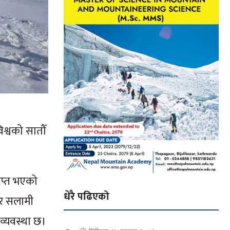
श्वको सातौँ
ाप्त भएको
धेरै पढिएको
लर सलामी
 व्यवस्था छ।