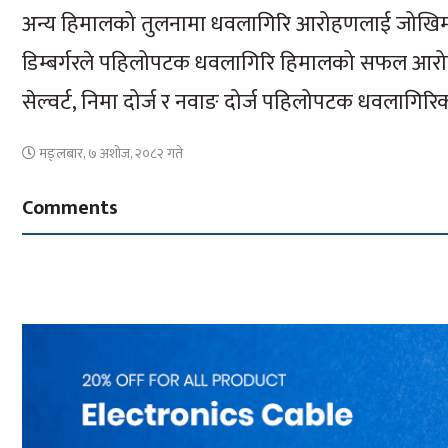
अन्य हिमालको तुलनामा धवलागिरि आरोहणलाई जोखिमयुक्त
डिम्बर्गरले पहिलोपटक धवलागिरि हिमालको सफल आरोहण 
सेल्वर्ट, निमा दोर्ज र नवाङ दोर्ज पहिलोपटक धवलागिरिक
मङ्लबार, ७ अशोज, २०८२ गते
Comments