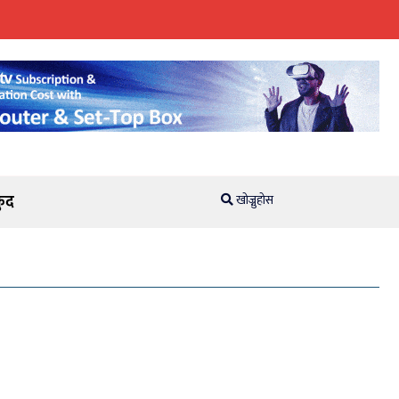
ुद
खोज्नुहोस