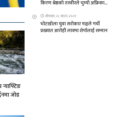
किरण श्रेष्ठको तस्वीरले चुम्यो अफ्रिकाको
चुचुरो
सोमवार, २८ साउन, २०८१
भोटखोला युवा सरोकार मञ्चले गर्यो
प्रख्यात आरोही लाक्पा शेर्पालाई सम्मान
य र्‍याफ्टिङ
द्धनमा जोड