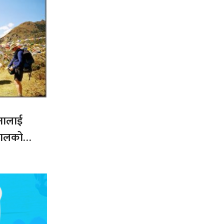
नालाई
नेपालको