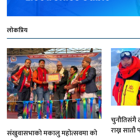
लोकप्रिय
चुनौतिसंगै ल
राख्न सात
संखुवासभाको मकालु महोत्सवमा को