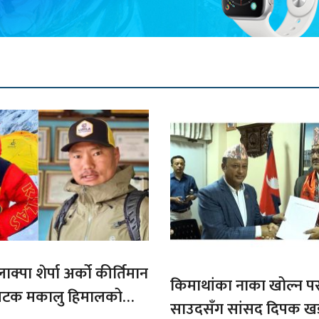
ाक्पा शेर्पा अर्को कीर्तिमान
किमाथांका नाका खोल्न परराष्
ौ पटक मकालु हिमालको
साउदसँग सांसद दिपक ख