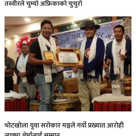
तस्वीरले चुम्यो अफ्रिकाको चुचुरो
भोटखोला युवा सरोकार मञ्चले गर्यो प्रख्यात आरोही
लाक्पा शेर्पालाई सम्मान