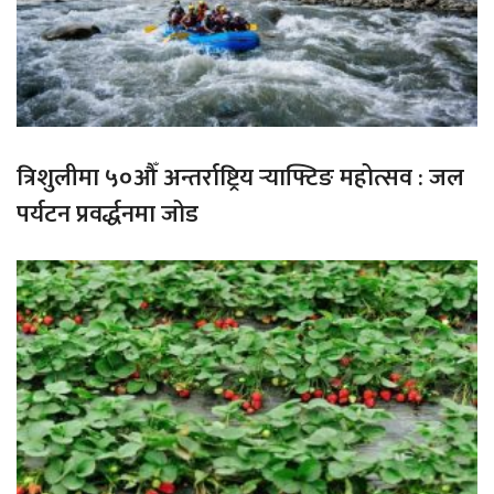
त्रिशुलीमा ५०औँ अन्तर्राष्ट्रिय र्‍याफ्टिङ महोत्सव : जल
पर्यटन प्रवर्द्धनमा जोड