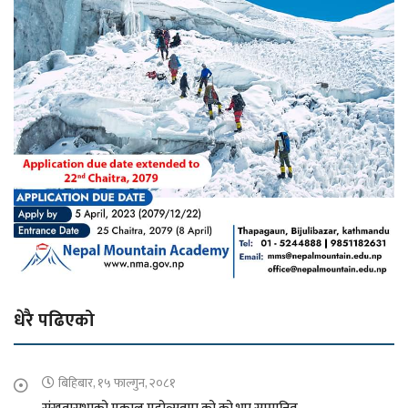
धेरै पढिएको
बिहिबार, १५ फाल्गुन, २०८१