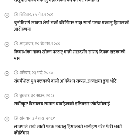
संखुवासभाको मकालु महोत्सवमा को को भए सम्मानित
बिहिबार, १५ चैत्र, २०८०
चुनौतिसंगै लाक्पा शेर्पा अर्को कीर्तिमान राख्न सातौ पटक मकालु हिमालको
आरोहणमा
आइतवार, १० बैशाख, २०८०
किमाथांका नाका खोल्न परराष्ट्र मन्त्री साउदसँग सांसद दिपक खड्काको
माग
शनिबार, २३ भदौ, २०८०
संघर्षशिल युथ क्लबको दास्रो अधिवेशन सम्पन्न, अध्यक्षमा डुबा भोटे
बुधबार, ३० साउन, २०८१
सर्वोत्कृष्ट बिद्यालय सम्मान चावहिलको इलिक्सर एकेडेमीलाई
सोमवार, ३ बैशाख, २०८१
लाक्पाले राखे सातौ पटक मकालु हिमालको आरोहण गरेर फेरी अर्को
कीर्तिमान