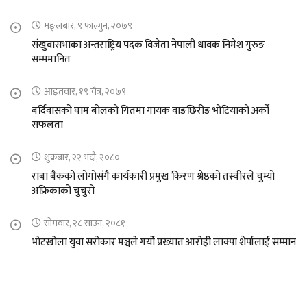
मङ्लबार, ९ फाल्गुन, २०७९
संखुवासभाका अन्तराष्ट्रिय पदक विजेता नेपाली धावक निमेश गुरुङ
सम्ममानित
आइतवार, १९ चैत्र, २०७९
बर्दिवासको घाम बोलको गितमा गायक वाङछिरीङ भोटियाको अर्को
सफलता
शुक्रबार, २२ भदौ, २०८०
राबा बैकको लोगोसंगै कार्यकारी प्रमुख किरण श्रेष्ठको तस्वीरले चुम्यो
अफ्रिकाको चुचुरो
सोमवार, २८ साउन, २०८१
भोटखोला युवा सरोकार मञ्चले गर्यो प्रख्यात आरोही लाक्पा शेर्पालाई सम्मान