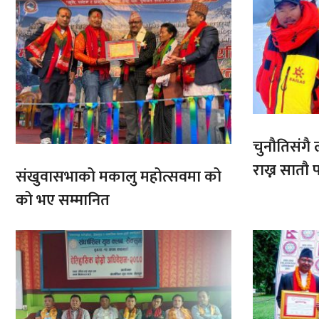
चुनौतिसंगै ल
राख्न सात
संखुवासभाको मकालु महोत्सवमा को
आरोहणमा
को भए सम्मानित