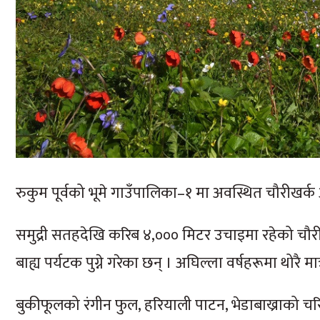
रुकुम पूर्वको भूमे गाउँपालिका–१ मा अवस्थित चौरीखर
समुद्री सतहदेखि करिब ४,००० मिटर उचाइमा रहेको चौ
बाह्य पर्यटक पुग्ने गरेका छन् । अघिल्ला वर्षहरूमा थोरै मा
बुकीफूलको रंगीन फुल, हरियाली पाटन, भेडाबाख्राको च