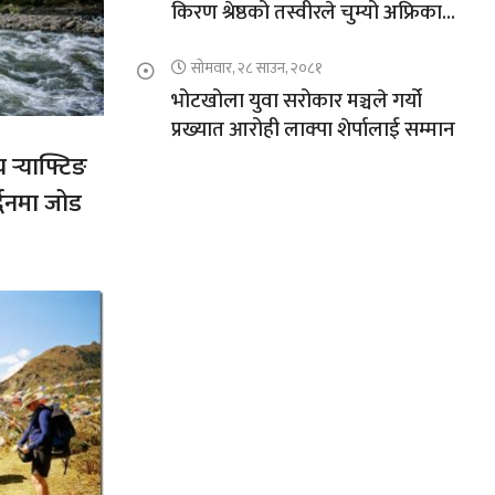
किरण श्रेष्ठको तस्वीरले चुम्यो अफ्रिकाको
चुचुरो
सोमवार, २८ साउन, २०८१
भोटखोला युवा सरोकार मञ्चले गर्यो
प्रख्यात आरोही लाक्पा शेर्पालाई सम्मान
य र्‍याफ्टिङ
द्धनमा जोड