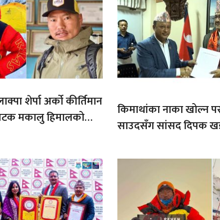
ाक्पा शेर्पा अर्को कीर्तिमान
किमाथांका नाका खोल्न परराष्
ौ पटक मकालु हिमालको
साउदसँग सांसद दिपक ख
माग