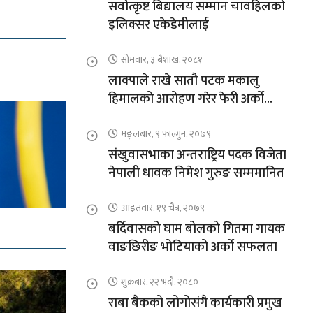
सर्वोत्कृष्ट बिद्यालय सम्मान चावहिलको
इलिक्सर एकेडेमीलाई
सोमवार, ३ बैशाख, २०८१
लाक्पाले राखे सातौ पटक मकालु
हिमालको आरोहण गरेर फेरी अर्को
कीर्तिमान
मङ्लबार, ९ फाल्गुन, २०७९
संखुवासभाका अन्तराष्ट्रिय पदक विजेता
नेपाली धावक निमेश गुरुङ सम्ममानित
आइतवार, १९ चैत्र, २०७९
बर्दिवासको घाम बोलको गितमा गायक
वाङछिरीङ भोटियाको अर्को सफलता
शुक्रबार, २२ भदौ, २०८०
राबा बैकको लोगोसंगै कार्यकारी प्रमुख