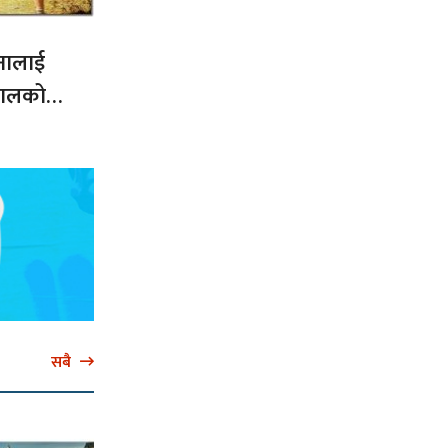
नालाई
नेपालको
सबै