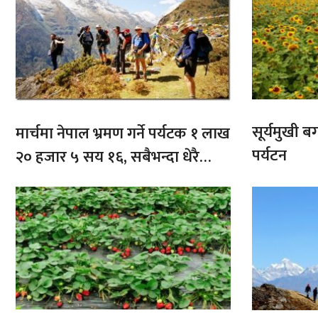
सूर्यमुखी ब
मार्चमा नेपाल भ्रमण गर्ने पर्यटक १ लाख
पर्यटन
२० हजार ५ सय १६, सबैभन्दा धेरै
भारतबाट