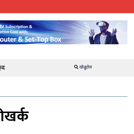
ुद
खोज्नुहोस
ीखर्क