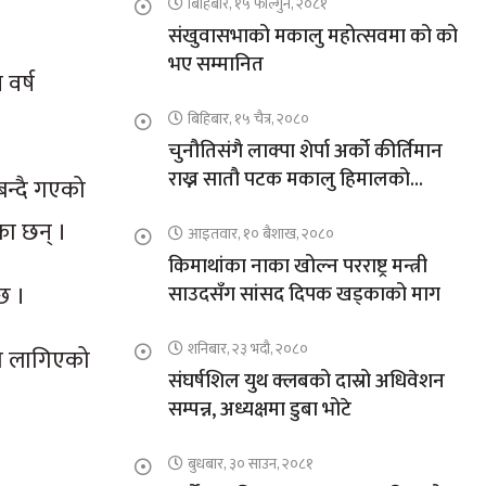
बिहिबार, १५ फाल्गुन, २०८१
संखुवासभाको मकालु महोत्सवमा को को
भए सम्मानित
वर्ष
बिहिबार, १५ चैत्र, २०८०
चुनौतिसंगै लाक्पा शेर्पा अर्को कीर्तिमान
राख्न सातौ पटक मकालु हिमालको
बन्दै गएको
आरोहणमा
का छन् ।
आइतवार, १० बैशाख, २०८०
किमाथांका नाका खोल्न परराष्ट्र मन्त्री
छ ।
साउदसँग सांसद दिपक खड्काको माग
शनिबार, २३ भदौ, २०८०
णमा लागिएको
संघर्षशिल युथ क्लबको दास्रो अधिवेशन
सम्पन्न, अध्यक्षमा डुबा भोटे
बुधबार, ३० साउन, २०८१