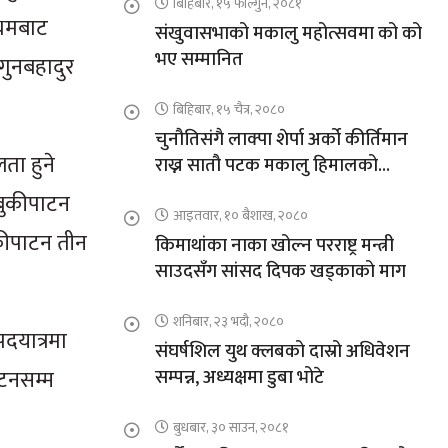
बिहिबार, १५ फाल्गुन, २०८१
्यमबाट
संखुवासभाको मकालु महोत्सवमा को को
भए सम्मानित
गुनबहादुर
बिहिबार, १५ चैत्र, २०८०
चुनौतिसंगै लाक्पा शेर्पा अर्को कीर्तिमान
ता हुने
राख्न सातौ पटक मकालु हिमालको
आरोहणमा
 बुकीपाटन
आइतवार, १० बैशाख, २०८०
ुकीपाटन तीन
किमाथांका नाका खोल्न परराष्ट्र मन्त्री
साउदसँग सांसद दिपक खड्काको माग
शनिबार, २३ भदौ, २०८०
दयात्रमा
संघर्षशिल युथ क्लबको दास्रो अधिवेशन
ाटनसम्म
सम्पन्न, अध्यक्षमा डुबा भोटे
बुधबार, ३० साउन, २०८१