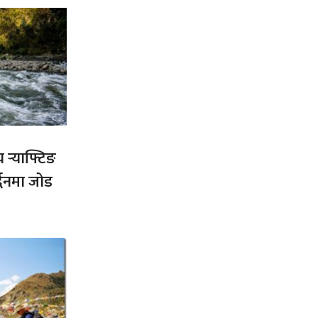
य र्‍याफ्टिङ
द्धनमा जोड