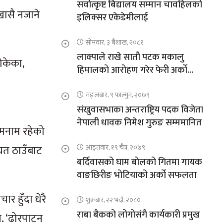
सर्वोत्कृष्ट बिद्यालय सम्मान चावहिलको
 खासै नजाने
इलिक्सर एकेडेमीलाई
सोमवार, ३ बैशाख, २०८१
लाक्पाले राखे सातौ पटक मकालु
ोकेका,
हिमालको आरोहण गरेर फेरी अर्को
कीर्तिमान
मङ्लबार, ९ फाल्गुन, २०७९
संखुवासभाका अन्तराष्ट्रिय पदक विजेता
नेपाली धावक निमेश गुरुङ सम्ममानित
ुमनाम रहेको
यत ठाउँबाट
आइतवार, १९ चैत्र, २०७९
बर्दिवासको घाम बोलको गितमा गायक
वाङछिरीङ भोटियाको अर्को सफलता
 हुँदा धेरै
शुक्रबार, २२ भदौ, २०८०
राबा बैकको लोगोसंगै कार्यकारी प्रमुख
, ‘ढोरपाटन