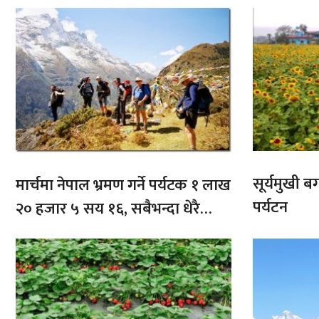
सूर्यमुखी ब
मार्चमा नेपाल भ्रमण गर्ने पर्यटक १ लाख
पर्यटन
२० हजार ५ सय १६, सबैभन्दा धेरै
भारतबाट