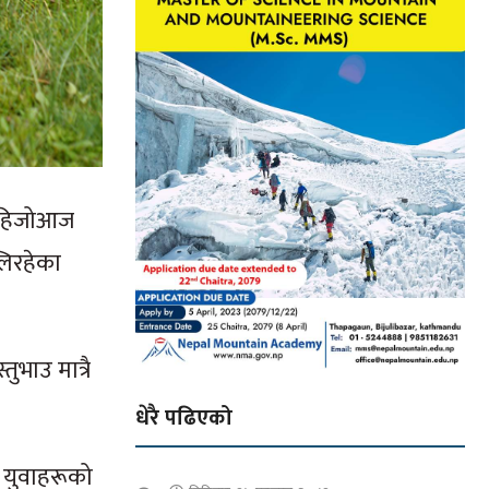
ा हिजोआज
लिरहेका
ुभाउ मात्रै
धेरै पढिएको
 युवाहरूको