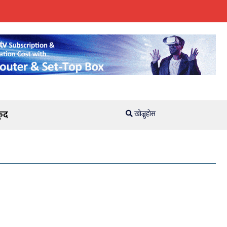
ुद
खोज्नुहोस