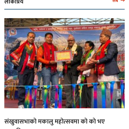
लोकप्रिय
सबै
संखुवासभाको मकालु महोत्सवमा को को भए