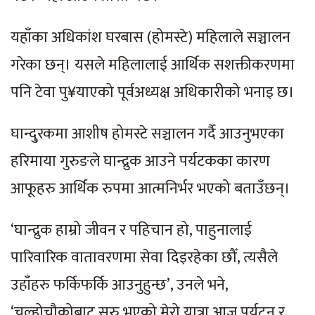
यहाँका अधिकांश घरबास (होमस्टे) महिलाले सञ्चालन
गरेका छन्। यसले महिलालाई आर्थिक सशक्तीकरणमा
पनि टेवा पु¥याएको पूर्वअध्यक्ष अधिकारीको भनाइ छ।
घान्दु्रकमा आशीष होमस्टे सञ्चालन गर्दै आउनुभएका
हरिमाया गुरुङले घान्द्रुक आउने पर्यटकका कारण
आफूहरु आर्थिक रुपमा आत्मनिर्भर भएको बताउँछन‍्।
‘घान्द्रुक हाम्रो जीवन र पहिचान हो, पाहुनालाई
पारिवारिक वातावरणमा सेवा दिइरहेका छौँ, त्यसैले
उहाँहरु फर्किफर्कि आउनुहुन्छ’, उनले भने,
‘चुल्होचौकोबाट सुरु भएको मेरो यात्रा आज पर्यटन र