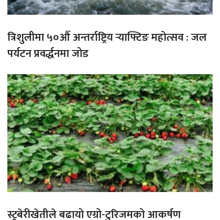
त्रिशुलीमा ५०औँ अन्तर्राष्ट्रिय र्‍याफ्टिङ महोत्सव : जल
पर्यटन प्रवर्द्धनमा जोड
स्ट्रबेरीखेतीले बढायो एग्रो-टुरिजमको आकर्षण