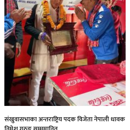
संखुवासभाका अन्तराष्ट्रिय पदक विजेता नेपाली धावक
निमेश गुरुङ सम्ममानित