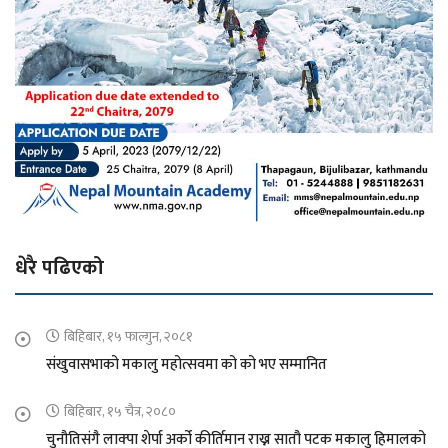
धेरै पढिएको
बिहिबार, १५ फाल्गुन, २०८१
संखुवासभाको मकालु महोत्सवमा को को भए सम्मानित
बिहिबार, १५ चैत्र, २०८०
चुनौतिसंगै लाक्पा शेर्पा अर्को कीर्तिमान राख्न सातौ पटक मकालु हिमालको