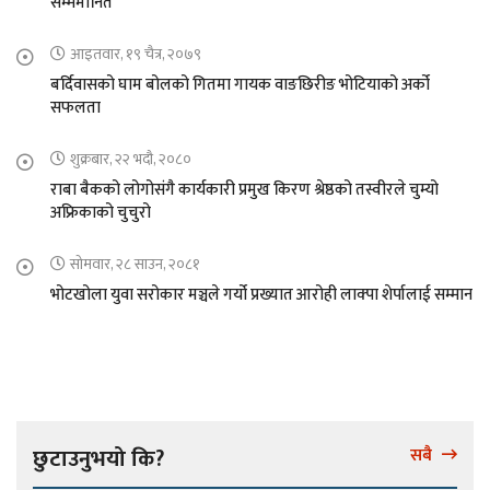
सम्ममानित
आइतवार, १९ चैत्र, २०७९
बर्दिवासको घाम बोलको गितमा गायक वाङछिरीङ भोटियाको अर्को
सफलता
शुक्रबार, २२ भदौ, २०८०
राबा बैकको लोगोसंगै कार्यकारी प्रमुख किरण श्रेष्ठको तस्वीरले चुम्यो
अफ्रिकाको चुचुरो
सोमवार, २८ साउन, २०८१
भोटखोला युवा सरोकार मञ्चले गर्यो प्रख्यात आरोही लाक्पा शेर्पालाई सम्मान
छुटाउनुभयो कि?
सबै