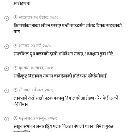
आरोहणमा
आइतवार, १० बैशाख, २०८०
किमाथांका नाका खोल्न परराष्ट्र मन्त्री साउदसँग सांसद दिपक खड्काको
माग
शनिबार, २३ भदौ, २०८०
संघर्षशिल युथ क्लबको दास्रो अधिवेशन सम्पन्न, अध्यक्षमा डुबा भोटे
बुधबार, ३० साउन, २०८१
सर्वोत्कृष्ट बिद्यालय सम्मान चावहिलको इलिक्सर एकेडेमीलाई
सोमवार, ३ बैशाख, २०८१
लाक्पाले राखे सातौ पटक मकालु हिमालको आरोहण गरेर फेरी अर्को
कीर्तिमान
मङ्लबार, ९ फाल्गुन, २०७९
संखुवासभाका अन्तराष्ट्रिय पदक विजेता नेपाली धावक निमेश गुरुङ