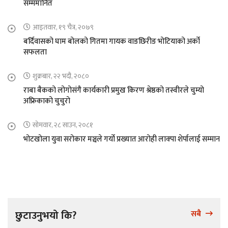
सम्ममानित
आइतवार, १९ चैत्र, २०७९
बर्दिवासको घाम बोलको गितमा गायक वाङछिरीङ भोटियाको अर्को
सफलता
शुक्रबार, २२ भदौ, २०८०
राबा बैकको लोगोसंगै कार्यकारी प्रमुख किरण श्रेष्ठको तस्वीरले चुम्यो
अफ्रिकाको चुचुरो
सोमवार, २८ साउन, २०८१
भोटखोला युवा सरोकार मञ्चले गर्यो प्रख्यात आरोही लाक्पा शेर्पालाई सम्मान
छुटाउनुभयो कि?
सबै