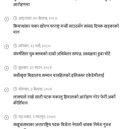
आरोहणमा
आइतवार, १० बैशाख, २०८०
किमाथांका नाका खोल्न परराष्ट्र मन्त्री साउदसँग सांसद दिपक खड्काको
माग
शनिबार, २३ भदौ, २०८०
संघर्षशिल युथ क्लबको दास्रो अधिवेशन सम्पन्न, अध्यक्षमा डुबा भोटे
बुधबार, ३० साउन, २०८१
सर्वोत्कृष्ट बिद्यालय सम्मान चावहिलको इलिक्सर एकेडेमीलाई
सोमवार, ३ बैशाख, २०८१
लाक्पाले राखे सातौ पटक मकालु हिमालको आरोहण गरेर फेरी अर्को
कीर्तिमान
मङ्लबार, ९ फाल्गुन, २०७९
संखुवासभाका अन्तराष्ट्रिय पदक विजेता नेपाली धावक निमेश गुरुङ