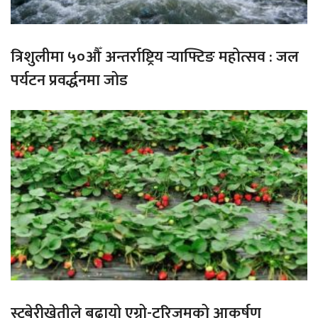
त्रिशुलीमा ५०औँ अन्तर्राष्ट्रिय र्‍याफ्टिङ महोत्सव : जल
पर्यटन प्रवर्द्धनमा जोड
स्ट्रबेरीखेतीले बढायो एग्रो-टुरिजमको आकर्षण