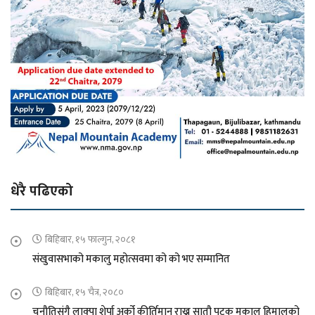
धेरै पढिएको
बिहिबार, १५ फाल्गुन, २०८१
संखुवासभाको मकालु महोत्सवमा को को भए सम्मानित
बिहिबार, १५ चैत्र, २०८०
चुनौतिसंगै लाक्पा शेर्पा अर्को कीर्तिमान राख्न सातौ पटक मकालु हिमालको