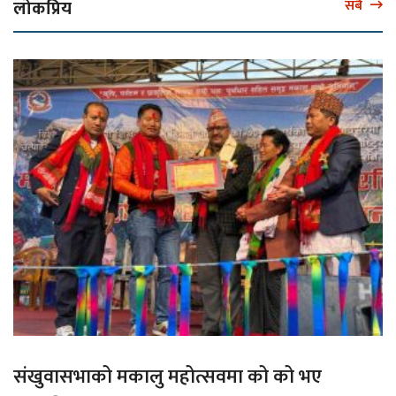
लोकप्रिय
सबै
संखुवासभाको मकालु महोत्सवमा को को भए