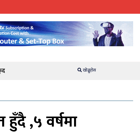
ुद
खोज्नुहोस
ुँदै ,५ वर्षमा