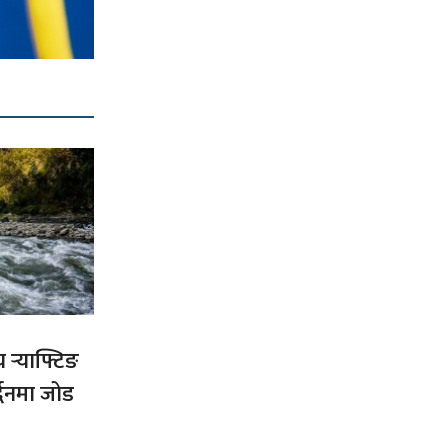
य र्‍याफ्टिङ
द्धनमा जोड