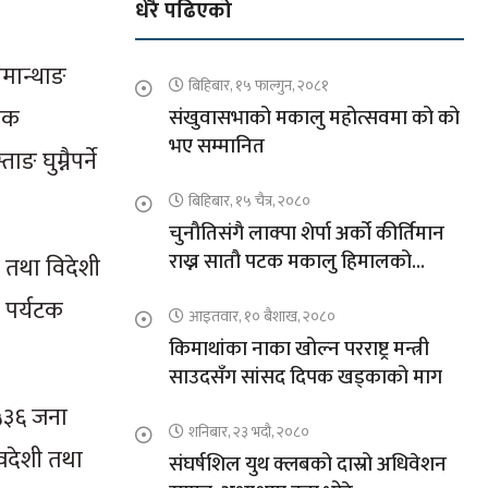
धेरै पढिएको
ोमान्थाङ
बिहिबार, १५ फाल्गुन, २०८१
तिक
संखुवासभाको मकालु महोत्सवमा को को
भए सम्मानित
 घुम्नैपर्ने
बिहिबार, १५ चैत्र, २०८०
चुनौतिसंगै लाक्पा शेर्पा अर्को कीर्तिमान
राख्न सातौ पटक मकालु हिमालको
ी तथा विदेशी
आरोहणमा
े पर्यटक
आइतवार, १० बैशाख, २०८०
किमाथांका नाका खोल्न परराष्ट्र मन्त्री
साउदसँग सांसद दिपक खड्काको माग
 ५३६ जना
शनिबार, २३ भदौ, २०८०
वदेशी तथा
संघर्षशिल युथ क्लबको दास्रो अधिवेशन