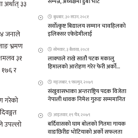
सम्पन्न, अध्यक्षमा डुबा भोटे
अर्थात् ३३
बुधबार, ३० साउन, २०८१
सर्वोत्कृष्ट बिद्यालय सम्मान चावहिलको
६४ जनाले
इलिक्सर एकेडेमीलाई
ताङ भ्रमण
सोमवार, ३ बैशाख, २०८१
 दशमलव ३१
लाक्पाले राखे सातौ पटक मकालु
हिमालको आरोहण गरेर फेरी अर्को
र १७६ र
कीर्तिमान
मङ्लबार, ९ फाल्गुन, २०७९
संखुवासभाका अन्तराष्ट्रिय पदक विजेता
नेपाली धावक निमेश गुरुङ सम्ममानित
मण गरेको
दिवङ्गत
आइतवार, १९ चैत्र, २०७९
ले उपल्लो
बर्दिवासको घाम बोलको गितमा गायक
वाङछिरीङ भोटियाको अर्को सफलता