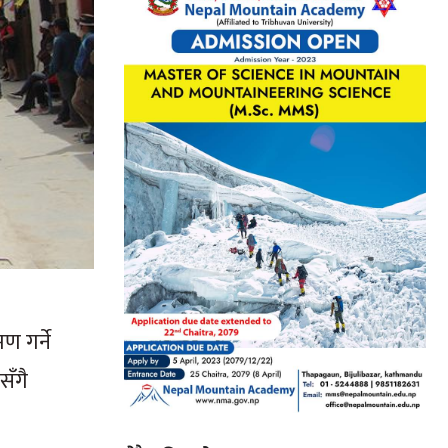
ण गर्ने
सँगै