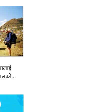
नालाई
नेपालको