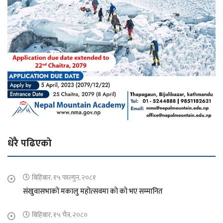
धेरै पढिएको
बिहिबार, १५ फाल्गुन, २०८१
संखुवासभाको मकालु महोत्सवमा को को भए सम्मानित
बिहिबार, १५ चैत्र, २०८०