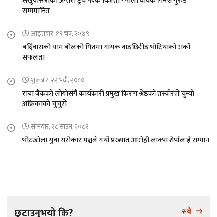
संखुवासभाका अन्तराष्ट्रिय पदक विजेता नेपाली धावक निमेश गुरुङ
सम्ममानित
आइतवार, १९ चैत्र, २०७९
बर्दिवासको घाम बोलको गितमा गायक वाङछिरीङ भोटियाको अर्को
सफलता
शुक्रबार, २२ भदौ, २०८०
राबा बैकको लोगोसंगै कार्यकारी प्रमुख किरण श्रेष्ठको तस्वीरले चुम्यो
अफ्रिकाको चुचुरो
सोमवार, २८ साउन, २०८१
भोटखोला युवा सरोकार मञ्चले गर्यो प्रख्यात आरोही लाक्पा शेर्पालाई सम्मान
छुटाउनुभयो कि?
सबै