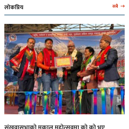
लोकप्रिय
सबै
संखुवासभाको मकालु महोत्सवमा को को भए