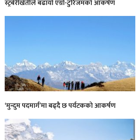
स्ट्रबेरीखेतीले बढायो एग्रो-टुरिजमको आकर्षण
‘मुन्दुम पदमार्ग’मा बढ्दै छ पर्यटकको आकर्षण