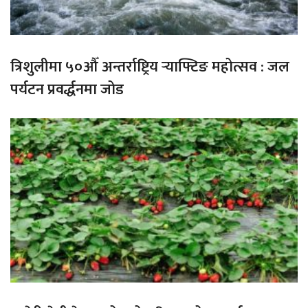
त्रिशुलीमा ५०औँ अन्तर्राष्ट्रिय र्‍याफ्टिङ महोत्सव : जल
पर्यटन प्रवर्द्धनमा जोड