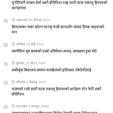
चुनौतिसंगै लाक्पा शेर्पा अर्को कीर्तिमान राख्न सातौ पटक मकालु हिमालको
आरोहणमा
आइतवार, १० बैशाख, २०८०
किमाथांका नाका खोल्न परराष्ट्र मन्त्री साउदसँग सांसद दिपक खड्काको
माग
शनिबार, २३ भदौ, २०८०
संघर्षशिल युथ क्लबको दास्रो अधिवेशन सम्पन्न, अध्यक्षमा डुबा भोटे
बुधबार, ३० साउन, २०८१
सर्वोत्कृष्ट बिद्यालय सम्मान चावहिलको इलिक्सर एकेडेमीलाई
सोमवार, ३ बैशाख, २०८१
लाक्पाले राखे सातौ पटक मकालु हिमालको आरोहण गरेर फेरी अर्को
कीर्तिमान
मङ्लबार, ९ फाल्गुन, २०७९