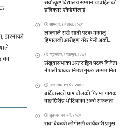
सर्वोत्कृष्ट बिद्यालय सम्मान चावहिलको
िक
इलिक्सर एकेडेमीलाई
सोमवार, ३ बैशाख, २०८१
लाक्पाले राखे सातौ पटक मकालु
ताल, झरनाको
हिमालको आरोहण गरेर फेरी अर्को
थाले
कीर्तिमान
मङ्लबार, ९ फाल्गुन, २०७९
५ का
संखुवासभाका अन्तराष्ट्रिय पदक विजेता
नेपाली धावक निमेश गुरुङ सम्ममानित
आइतवार, १९ चैत्र, २०७९
बर्दिवासको घाम बोलको गितमा गायक
वाङछिरीङ भोटियाको अर्को सफलता
शुक्रबार, २२ भदौ, २०८०
राबा बैकको लोगोसंगै कार्यकारी प्रमुख