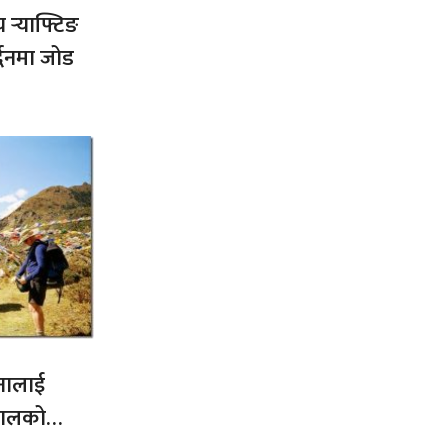
य र्‍याफ्टिङ
द्धनमा जोड
नालाई
नेपालको