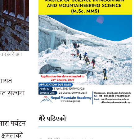
ित रहेको छ ।
लगायत
यत संरचना
धेरै पढिएको
पारा पर्यटन
 क्षमताको