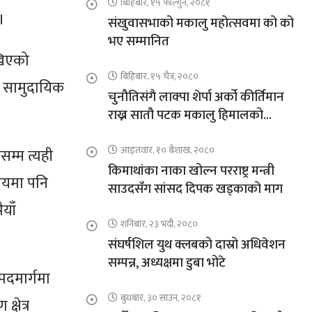
बिहिबार, १५ फाल्गुन, २०८१
।
संखुवासभाको मकालु महोत्सवमा को को
भए सम्मानित
खिएको
बिहिबार, १५ चैत्र, २०८०
 सामुदायिक
चुनौतिसंगै लाक्पा शेर्पा अर्को कीर्तिमान
राख्न सातौ पटक मकालु हिमालको
आरोहणमा
आइतवार, १० बैशाख, २०८०
सम्म त्यही
किमाथांका नाका खोल्न परराष्ट्र मन्त्री
मयमा पनि
साउदसँग सांसद दिपक खड्काको माग
याँ
शनिबार, २३ भदौ, २०८०
संघर्षशिल युथ क्लबको दास्रो अधिवेशन
सम्पन्न, अध्यक्षमा डुबा भोटे
 पदमार्गमा
बुधबार, ३० साउन, २०८१
्षेत्र