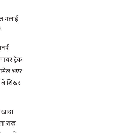
न त मलाई
’
वर्ष
पायर ट्रेक
सामेल भएर
बजे शिखर
ा खादा
 राख्न