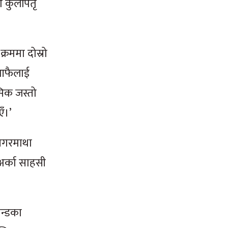
 कुलपितृ
रममा दोस्रो
 आफैलाई
सिक जस्तो
ँ।’
सगरमाथा
अर्का साहसी
ान्डका