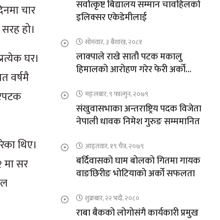
सर्वोत्कृष्ट बिद्यालय सम्मान चावहिलको
दिनमा चार
इलिक्सर एकेडेमीलाई
 सरह हो।
सोमवार, ३ बैशाख, २०८१
लाक्पाले राखे सातौ पटक मकालु
्रत्येक घर।
हिमालको आरोहण गरेर फेरी अर्को
त वर्षमै
कीर्तिमान
चारपटक
मङ्लबार, ९ फाल्गुन, २०७९
संखुवासभाका अन्तराष्ट्रिय पदक विजेता
नेपाली धावक निमेश गुरुङ सम्ममानित
रेका थिए।
आइतवार, १९ चैत्र, २०७९
बर्दिवासको घाम बोलको गितमा गायक
२ मा सर
वाङछिरीङ भोटियाको अर्को सफलता
टल
शुक्रबार, २२ भदौ, २०८०
राबा बैकको लोगोसंगै कार्यकारी प्रमुख