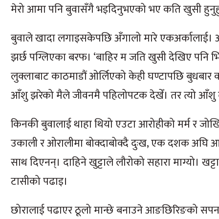
मेरो आमा पनि बुवासँगै भइदिनुभएको भए कति खुसी हुनुहुन
बुवाले खादा लगाइसकेपछि अँगालो मारे एकअर्कालाई। अन
झर्छ पग्लिएका बरफ। ‘बाहिर म जति खुसी देखिए पनि भित्रभित
लुक्लाबाट काठमाडौं ओर्लिएको केही घण्टापछि बुधबार 
आँशु झरेको मैले जीवनमै पहिलोपटक देखेँ। तर त्यो आँशु
किनकी बुवालाई थाहा थियो एउटा आरोहीको मर्म र जो
उकाली र ओरालीमा बोक्दाबोक्दै दुःख, एक दशक अघि 
साथ दिएनन्। दाहिने खुट्टाले लौरोको सहारा माग्यो। खट्ट
टासीको पढाइ।
छोरालाई पढाएर ठूलो मान्छे बनाउने आङछिरिङको सपना 