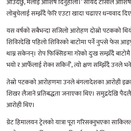
आउँदैछु, मलाई आशिष दिनुहोला।’ सायद टासीले आशिष
लोबुचेलाई सम्झँदै फेरि एउटा खादा चढाएर धन्यवाद दि
यस वर्षको सबैभन्दा सजिलो आरोहण दोस्रो पटकको थियो। 
शिविरदेखि पहिलो शिविरको बाटोमा पर्ने नुप्त्से फे
थाम्न सकेनन्। रोप फिक्सिङमा गरेको दुःख सम्झँदै बाटो
भयो र आफैँलाई रोक्न सकिनँ’, त्यो क्षण सम्झिँदै उनले भ
तेस्रो पटकको आरोहणमा उनले बंगलादेशका आरोही इक्
शिखर लैजाने प्रतिबद्धता जनाएका थिए। समुद्रदेखि पै
आरोही थिए।
ग्रेट हिमालयन ट्रेलको यात्रा पूरा गरिसक्नुभएका साकिललाई न