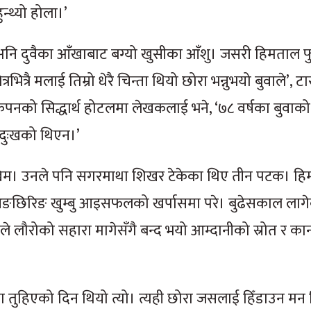
्थ्यो होला।’
ि दुवैका आँखाबाट बग्यो खुसीका आँशु। जसरी हिमताल फुटेर
्रै मलाई तिम्रो धेरै चिन्ता थियो छोरा भन्नुभयो बुवाले’, ट
कपनको सिद्धार्थ होटलमा लेखकलाई भने, ‘७८ वर्षका बुवाक
 दुःखको थिएन।’
खिम। उनले पनि सगरमाथा शिखर टेकेका थिए तीन पटक। ह
आङछिरिङ खुम्बु आइसफलको खर्पासमा परे। बुढेसकाल लागे
ाले लौरोको सहारा मागेसँगै बन्द भयो आम्दानीको स्रोत र कान
तुहिएको दिन थियो त्यो। त्यही छोरा जसलाई हिँडाउन मन