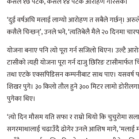
कसैले १७ पटक, कसैले १४ पटक आरोहण गरिसके।
‘दुई वर्षअघि मलाई लाग्यो आरोहण त सबैले गर्छन्। अरुल
कसैले चिन्छन्’, उनले भने, ‘त्यतिबेलै मैले २० दिनमा च
योजना बनाए पनि त्यो पूरा गर्न सजिलो थिएन। उल्टै आर
टासीको त्यही योजना पूरा गर्न दाजु छिरिङ टासीमार्फत चि
तथा एटके एक्सपिडिसन कम्पनीबाट साथ पाए। यसवर्ष पह
शिखर पुगे। ३० किलो तौल हुने ३०० मिटर लामो डोरीलग
पुगेका थिए।
‘त्यो दिन मौसम यति सफा र राम्रो थियो कि चुचुरोमा सला
सगरमाथालाई चढाउँदै ढोगेर उनले आशिष मागे, ‘मलाई 