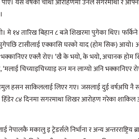
 पाए। यस वर्षको चौथो आरोहणमा उनले सगरमाथा र आफ्नो
ए।
मे १४ तारिख बिहान ८ बजे शिखरमा पुगेका थिए। फर्किने क्
स आइपुगेपछि टासीलाई एक्कासि घरको याद (होम सिक) आयो।
मै भक्कानिएर एक्लै रोए। ‘खै के भयो, के भयो, अचानक होम 
ने, ‘मलाई चिच्याइचिच्याइ रुन मन लाग्यो अनि भक्कानिएर रोए
रामुल हसन साकिललाई लिएर गए। जसलाई दुई वर्षअघि नै 
दलै हिँडेर ८४ दिनमा सगरमाथा शिखर आरोहण गरेका शाकिल 
ेपालकै मकालु इ ट्रेडर्सले निर्भाना र अन्य अन्तरराष्ट्रिय ब्र