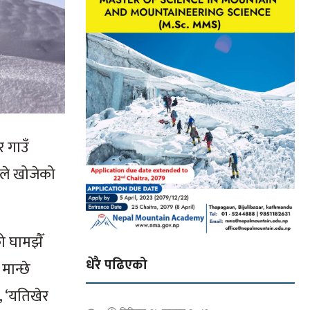
र गाउँ
ाले खोजेको
ो घामझैँ
धेरै पढिएको
मान्छे
, ‘यतिखेर