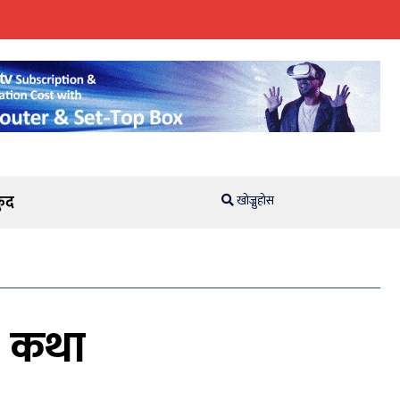
ुद
खोज्नुहोस
ण कथा