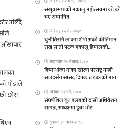
बिहिबार, १५ फाल्गुन, २०८१
संखुवासभाको मकालु महोत्सवमा को को
भए सम्मानित
 उर्लिँदै
बिहिबार, १५ चैत्र, २०८०
ासीले
चुनौतिसंगै लाक्पा शेर्पा अर्को कीर्तिमान
ो आँखाबाट
राख्न सातौ पटक मकालु हिमालको
आरोहणमा
आइतवार, १० बैशाख, २०८०
किमाथांका नाका खोल्न परराष्ट्र मन्त्री
िमालका
साउदसँग सांसद दिपक खड्काको माग
को गोडाले
शनिबार, २३ भदौ, २०८०
्छो छोरा
संघर्षशिल युथ क्लबको दास्रो अधिवेशन
सम्पन्न, अध्यक्षमा डुबा भोटे
 थिएन
बुधबार, ३० साउन, २०८१