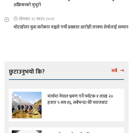
अफ्रिकाको चुचुरो
सोमवार, २८ साउन, २०८१
भोटखोला युवा सरोकार मञ्चले गर्यो प्रख्यात आरोही लाक्पा शेर्पालाई सम्मान
छुटाउनुभयो कि?
सबै
मार्चमा नेपाल भ्रमण गर्ने पर्यटक १ लाख २०
हजार ५ सय १६, सबैभन्दा धेरै भारतबाट