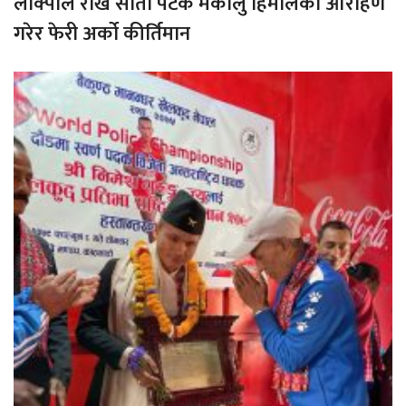
लाक्पाले राखे सातौ पटक मकालु हिमालको आरोहण
गरेर फेरी अर्को कीर्तिमान