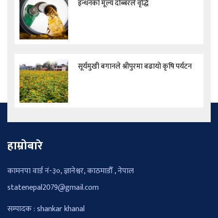
इन्धनको मूल्य दोब्बरले वृद्धि
सूर्यमुखी बगानले श्रीपुरमा बढायो कृषि पर्यटन
हाम्रोबारे
कामनपा वार्ड नं-३०, ज्ञानेश्वर, काठमाडौँ , नेपाल
statenepal2079@gmail.com
सम्पादक : shankar khanal