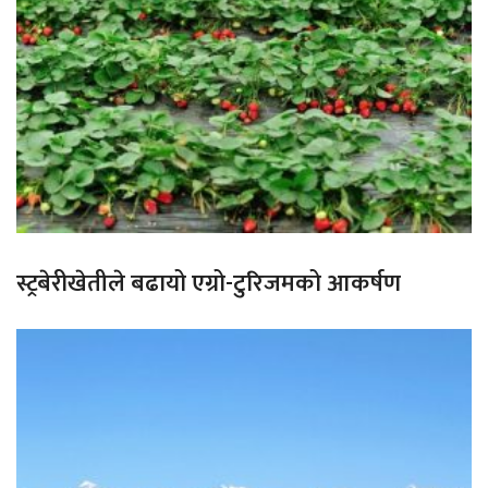
स्ट्रबेरीखेतीले बढायो एग्रो-टुरिजमको आकर्षण