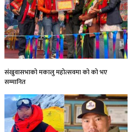
संखुवासभाको मकालु महोत्सवमा को को भए
सम्मानित