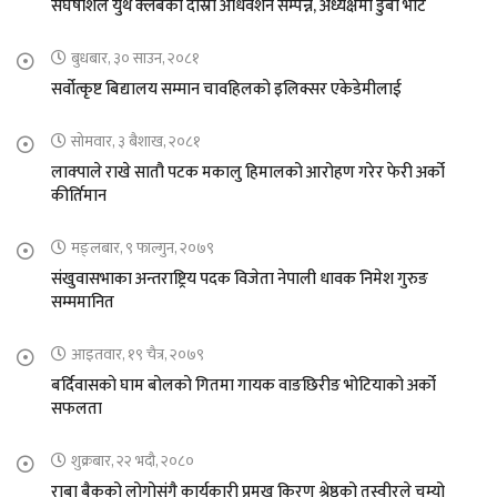
संघर्षशिल युथ क्लबको दास्रो अधिवेशन सम्पन्न, अध्यक्षमा डुबा भोटे
बुधबार, ३० साउन, २०८१
सर्वोत्कृष्ट बिद्यालय सम्मान चावहिलको इलिक्सर एकेडेमीलाई
सोमवार, ३ बैशाख, २०८१
लाक्पाले राखे सातौ पटक मकालु हिमालको आरोहण गरेर फेरी अर्को
कीर्तिमान
मङ्लबार, ९ फाल्गुन, २०७९
संखुवासभाका अन्तराष्ट्रिय पदक विजेता नेपाली धावक निमेश गुरुङ
सम्ममानित
आइतवार, १९ चैत्र, २०७९
बर्दिवासको घाम बोलको गितमा गायक वाङछिरीङ भोटियाको अर्को
सफलता
शुक्रबार, २२ भदौ, २०८०
राबा बैकको लोगोसंगै कार्यकारी प्रमुख किरण श्रेष्ठको तस्वीरले चुम्यो