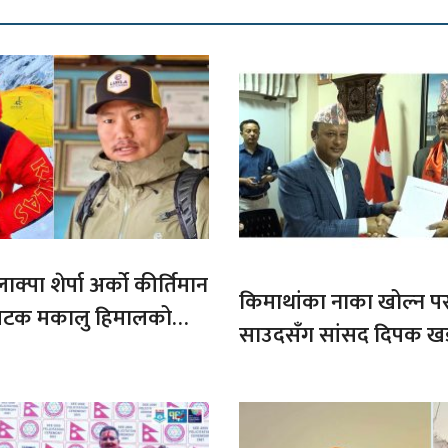
ाक्पा शेर्पा अर्को कीर्तिमान
किमाथांका नाका खोल्न परराष्
ौ पटक मकालु हिमालको
साउदसँग सांसद दिपक ख
माग