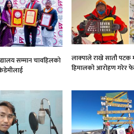
लाक्पाले राखे सातौ पटक
ट बिद्यालय सम्मान चावहिलको
हिमालको आरोहण गरेर फेर
केडेमीलाई
कीर्तिमान