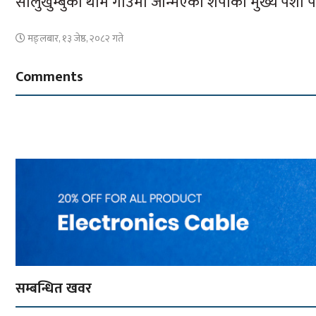
सोलुखुम्बुको थामे गाउँमा जन्मिएका शेर्पाको मुख्य पेशा 
मङ्लबार, १३ जेष्ठ, २०८२ गते
Comments
सम्बन्धित खवर