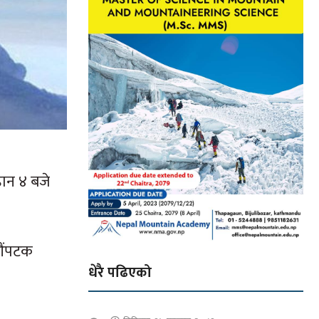
हान ४ बजे
 औंपटक
धेरै पढिएको