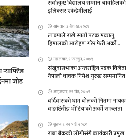
सर्वोत्कृष्ट बिद्यालय सम्मान चावहिलको
इलिक्सर एकेडेमीलाई
सोमवार, ३ बैशाख, २०८१
लाक्पाले राखे सातौ पटक मकालु
हिमालको आरोहण गरेर फेरी अर्को
कीर्तिमान
मङ्लबार, ९ फाल्गुन, २०७९
संखुवासभाका अन्तराष्ट्रिय पदक विजेता
य र्‍याफ्टिङ
नेपाली धावक निमेश गुरुङ सम्ममानित
द्धनमा जोड
आइतवार, १९ चैत्र, २०७९
बर्दिवासको घाम बोलको गितमा गायक
वाङछिरीङ भोटियाको अर्को सफलता
शुक्रबार, २२ भदौ, २०८०
राबा बैकको लोगोसंगै कार्यकारी प्रमुख