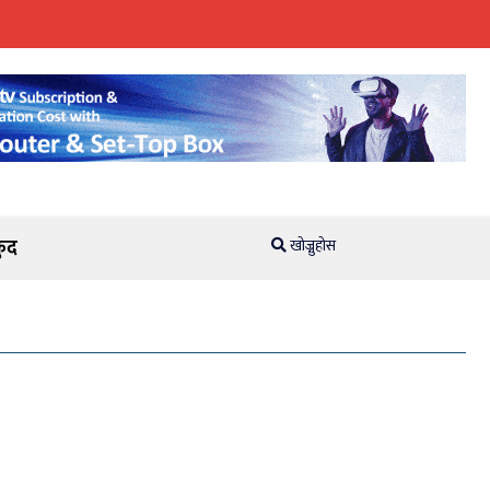
ुद
खोज्नुहोस