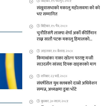
बिहिबार, १५ फाल्गुन, २०८१
संखुवासभाको मकालु महोत्सवमा को को
भए सम्मानित
बिहिबार, १५ चैत्र, २०८०
चुनौतिसंगै लाक्पा शेर्पा अर्को कीर्तिमान
राख्न सातौ पटक मकालु हिमालको
आरोहणमा
आइतवार, १० बैशाख, २०८०
किमाथांका नाका खोल्न परराष्ट्र मन्त्री
साउदसँग सांसद दिपक खड्काको माग
शनिबार, २३ भदौ, २०८०
संघर्षशिल युथ क्लबको दास्रो अधिवेशन
सम्पन्न, अध्यक्षमा डुबा भोटे
बुधबार, ३० साउन, २०८१