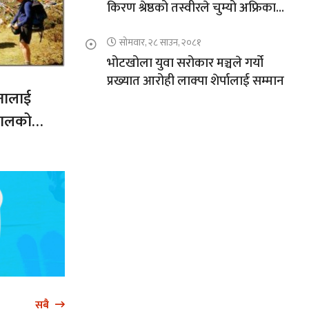
किरण श्रेष्ठको तस्वीरले चुम्यो अफ्रिकाको
चुचुरो
सोमवार, २८ साउन, २०८१
भोटखोला युवा सरोकार मञ्चले गर्यो
प्रख्यात आरोही लाक्पा शेर्पालाई सम्मान
नालाई
नेपालको
सबै