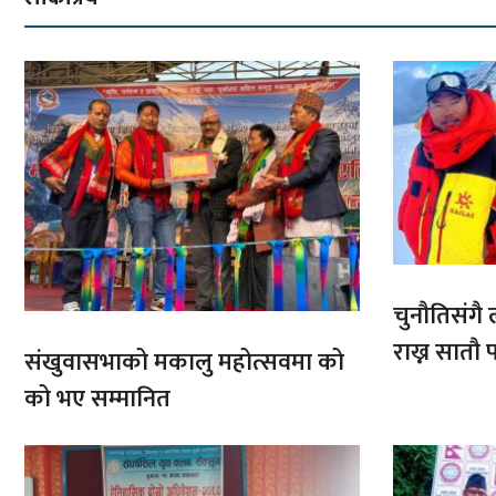
चुनौतिसंगै ल
राख्न सात
संखुवासभाको मकालु महोत्सवमा को
आरोहणमा
को भए सम्मानित