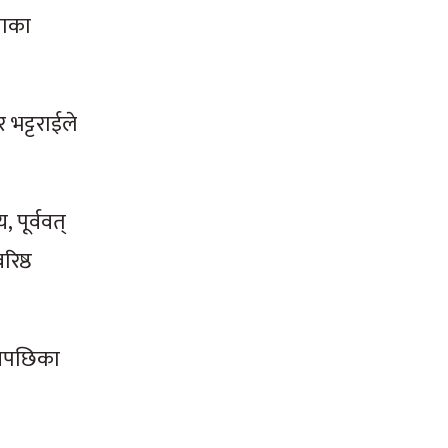
नाका
 भट्टराईले
।
पूर्ववत्
िष्ठ
्यसपछिका