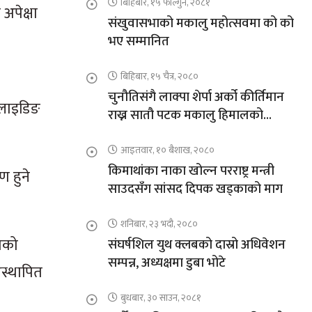
बिहिबार, १५ फाल्गुन, २०८१
अपेक्षा
संखुवासभाको मकालु महोत्सवमा को को
भए सम्मानित
बिहिबार, १५ चैत्र, २०८०
चुनौतिसंगै लाक्पा शेर्पा अर्को कीर्तिमान
ग्लाइडिङ
राख्न सातौ पटक मकालु हिमालको
आरोहणमा
आइतवार, १० बैशाख, २०८०
किमाथांका नाका खोल्न परराष्ट्र मन्त्री
 हुने
साउदसँग सांसद दिपक खड्काको माग
शनिबार, २३ भदौ, २०८०
राको
संघर्षशिल युथ क्लबको दास्रो अधिवेशन
सम्पन्न, अध्यक्षमा डुबा भोटे
स्थापित
बुधबार, ३० साउन, २०८१