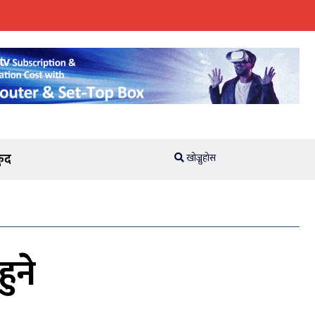
ुद
खोज्नुहोस
ुने