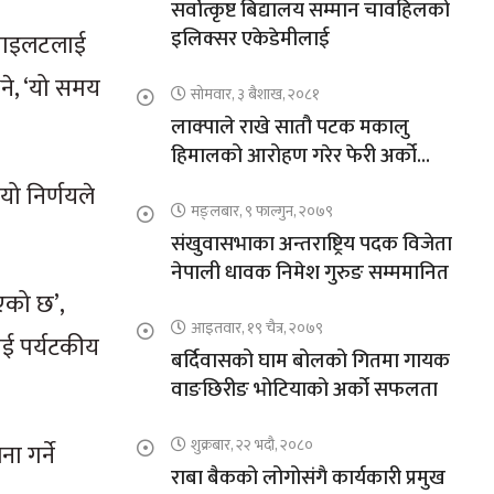
सर्वोत्कृष्ट बिद्यालय सम्मान चावहिलको
इलिक्सर एकेडेमीलाई
र पाइलटलाई
भने, ‘यो समय
सोमवार, ३ बैशाख, २०८१
लाक्पाले राखे सातौ पटक मकालु
हिमालको आरोहण गरेर फेरी अर्को
कीर्तिमान
यो निर्णयले
मङ्लबार, ९ फाल्गुन, २०७९
संखुवासभाका अन्तराष्ट्रिय पदक विजेता
नेपाली धावक निमेश गुरुङ सम्ममानित
एको छ’,
आइतवार, १९ चैत्र, २०७९
ाई पर्यटकीय
बर्दिवासको घाम बोलको गितमा गायक
वाङछिरीङ भोटियाको अर्को सफलता
शुक्रबार, २२ भदौ, २०८०
ा गर्ने
राबा बैकको लोगोसंगै कार्यकारी प्रमुख