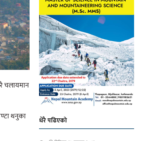
तारै चलायमान
ण्टा थनुका
धेरै पढिएको