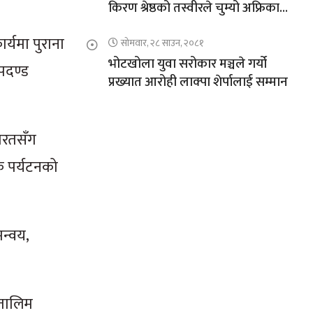
किरण श्रेष्ठको तस्वीरले चुम्यो अफ्रिकाको
चुचुरो
र्यमा पुराना
सोमवार, २८ साउन, २०८१
भोटखोला युवा सरोकार मञ्चले गर्यो
पदण्ड
प्रख्यात आरोही लाक्पा शेर्पालाई सम्मान
भारतसँग
क पर्यटनको
मन्वय,
 तालिम