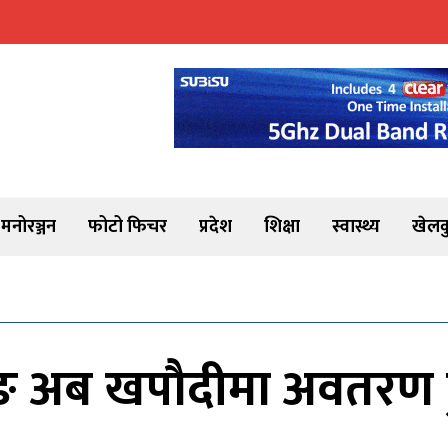
मनोरञ्जन
फोटो फिचर
प्रदेश
शिक्षा
स्वास्थ्य
खेलक
िङ अब खपौदीमा अवतरण ह