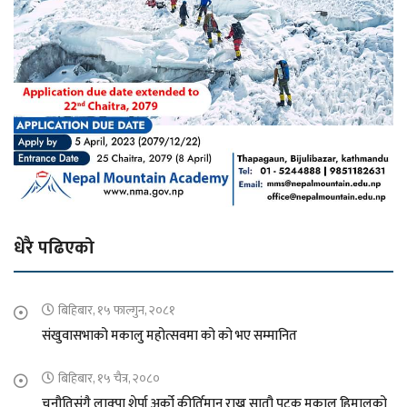
धेरै पढिएको
बिहिबार, १५ फाल्गुन, २०८१
संखुवासभाको मकालु महोत्सवमा को को भए सम्मानित
बिहिबार, १५ चैत्र, २०८०
चुनौतिसंगै लाक्पा शेर्पा अर्को कीर्तिमान राख्न सातौ पटक मकालु हिमालको