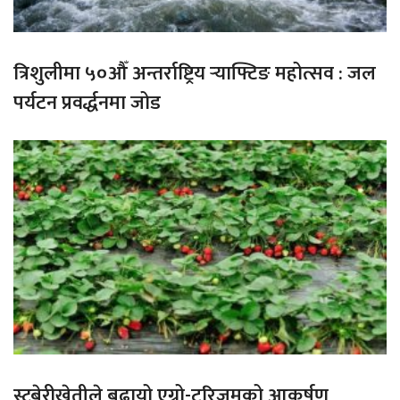
त्रिशुलीमा ५०औँ अन्तर्राष्ट्रिय र्‍याफ्टिङ महोत्सव : जल
पर्यटन प्रवर्द्धनमा जोड
स्ट्रबेरीखेतीले बढायो एग्रो-टुरिजमको आकर्षण