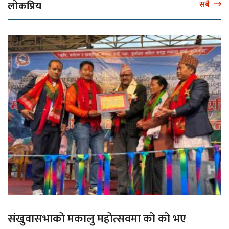
लोकप्रिय
सबै
संखुवासभाको मकालु महोत्सवमा को को भए