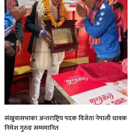
संखुवासभाका अन्तराष्ट्रिय पदक विजेता नेपाली धावक
निमेश गुरुङ सम्ममानित