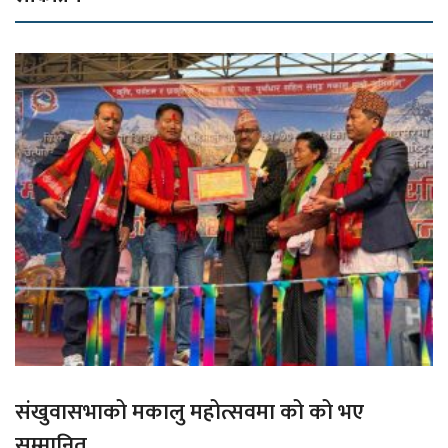
संखुवासभाको मकालु महोत्सवमा को को भए
सम्मानित