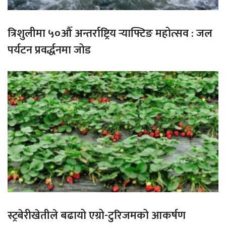
त्रिशुलीमा ५०औँ अन्तर्राष्ट्रिय र्‍याफ्टिङ महोत्सव : जल
पर्यटन प्रवर्द्धनमा जोड
स्ट्रबेरीखेतीले बढायो एग्रो-टुरिजमको आकर्षण