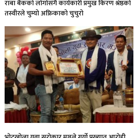
राबा बैकको लोगोसंगै कार्यकारी प्रमुख किरण श्रेष्ठको
तस्वीरले चुम्यो अफ्रिकाको चुचुरो
भोटखोला युवा सरोकार मञ्चले गर्यो प्रख्यात आरोही