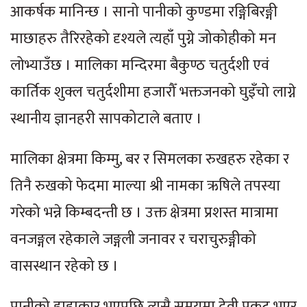
आकर्षक मानिन्छ । सानो पानीको कुण्डमा रङ्गिबिरङ्गी
माछाहरु तैरिरहेको दृश्यले त्यहाँ पुग्ने जोकोहीको मन
लोभ्याउँछ । मालिका मन्दिरमा बैकुण्ठ चतुर्दशी एवं
कार्तिक शुक्ल चतुर्दशीमा हजारौँ भक्तजनको घुइँचो लाग्ने
स्थानीय ज्ञानहरी सापकोटाले बताए ।
मालिका क्षेत्रमा किम्मु, बर र सिमलका रुखहरु रहेका र
तिनै रुखको फेदमा माल्या श्री नामका ऋषिले तपस्या
गरेको भन्ने किम्बदन्ती छ । उक्त क्षेत्रमा प्रशस्त मात्रामा
वनजङ्गल रहेकाले जङ्गली जनावर र चराचुरुङ्गीको
वासस्थान रहेको छ ।
पानीको हाहाकार भएपछि त्यसै समयमा देवी प्रकट भएर