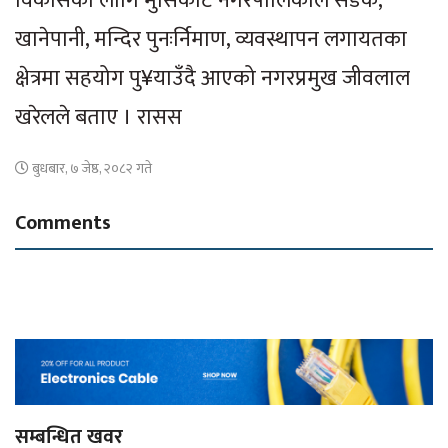
विकासका लागि मुसिकोट नगरपालिकाले सडक,
खानेपानी, मन्दिर पुनःर्निमाण, व्यवस्थापन लगायतका
क्षेत्रमा सहयोग पु¥याउँदै आएको नगरप्रमुख जीवलाल
खरेलले बताए । रासस
बुधबार, ७ जेष्ठ, २०८२ गते
Comments
सम्बन्धित खवर