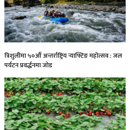
त्रिशुलीमा ५०औँ अन्तर्राष्ट्रिय र्‍याफ्टिङ महोत्सव : जल
पर्यटन प्रवर्द्धनमा जोड