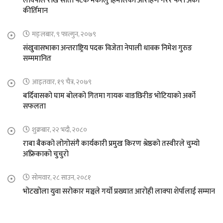
लाक्पाले राखे सातौ पटक मकालु हिमालको आरोहण गरेर फेरी अर्को
कीर्तिमान
मङ्लबार, ९ फाल्गुन, २०७९
संखुवासभाका अन्तराष्ट्रिय पदक विजेता नेपाली धावक निमेश गुरुङ
सम्ममानित
आइतवार, १९ चैत्र, २०७९
बर्दिवासको घाम बोलको गितमा गायक वाङछिरीङ भोटियाको अर्को
सफलता
शुक्रबार, २२ भदौ, २०८०
राबा बैकको लोगोसंगै कार्यकारी प्रमुख किरण श्रेष्ठको तस्वीरले चुम्यो
अफ्रिकाको चुचुरो
सोमवार, २८ साउन, २०८१
भोटखोला युवा सरोकार मञ्चले गर्यो प्रख्यात आरोही लाक्पा शेर्पालाई सम्मान