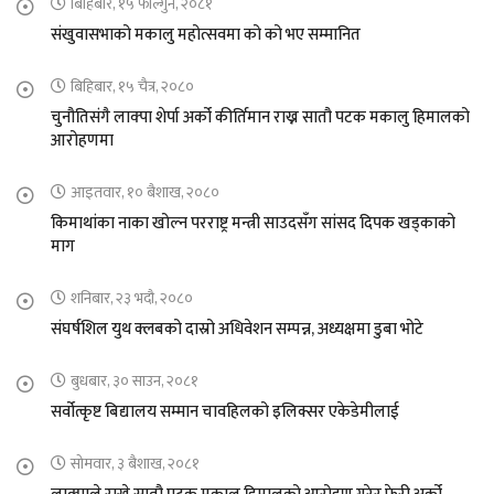
बिहिबार, १५ फाल्गुन, २०८१
संखुवासभाको मकालु महोत्सवमा को को भए सम्मानित
बिहिबार, १५ चैत्र, २०८०
चुनौतिसंगै लाक्पा शेर्पा अर्को कीर्तिमान राख्न सातौ पटक मकालु हिमालको
आरोहणमा
आइतवार, १० बैशाख, २०८०
किमाथांका नाका खोल्न परराष्ट्र मन्त्री साउदसँग सांसद दिपक खड्काको
माग
शनिबार, २३ भदौ, २०८०
संघर्षशिल युथ क्लबको दास्रो अधिवेशन सम्पन्न, अध्यक्षमा डुबा भोटे
बुधबार, ३० साउन, २०८१
सर्वोत्कृष्ट बिद्यालय सम्मान चावहिलको इलिक्सर एकेडेमीलाई
सोमवार, ३ बैशाख, २०८१